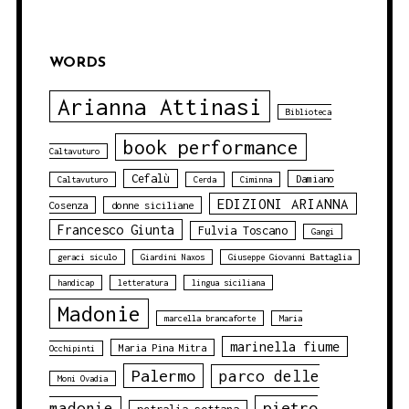
WORDS
Arianna Attinasi
Biblioteca
book performance
Caltavuturo
Cefalù
Damiano
Caltavuturo
Cerda
Ciminna
EDIZIONI ARIANNA
Cosenza
donne siciliane
Francesco Giunta
Fulvia Toscano
Gangi
geraci siculo
Giardini Naxos
Giuseppe Giovanni Battaglia
handicap
letteratura
lingua siciliana
Madonie
marcella brancaforte
Maria
marinella fiume
Maria Pina Mitra
Occhipinti
Palermo
parco delle
Moni Ovadia
pietro
madonie