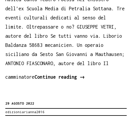
dell’ex Scuola Media di Petralia Sottana. Tre
eventi culturali dedicati al senso del
limite. Oltrepassare o no? GIUSEPPE VETRI,
autore del libro Se tutti vanno via. Liborio
Baldanza 58683 mecanicien. Un operaio
siciliano da Sesto San Giovanni a Mauthausen;
ANTONIO FIASCONARO, autore del libro Il
InChiostro:
camminatore
Continue reading
→
Limiti.
Rassegna
29 AGOSTO 2022
letteraria
edizioniarianna2016
e
concerto.
Petralia