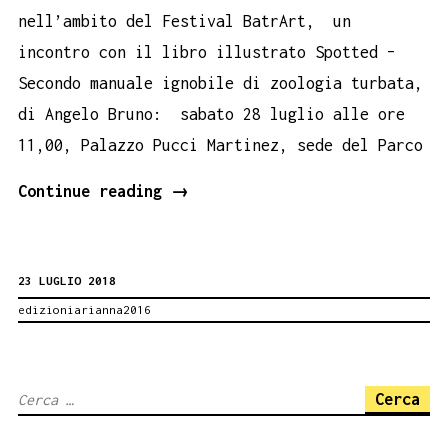
nell’ambito del Festival BatrArt, un
incontro con il libro illustrato Spotted –
Secondo manuale ignobile di zoologia turbata,
di Angelo Bruno: sabato 28 luglio alle ore
11,00, Palazzo Pucci Martinez, sede del Parco
ANGELO
Continue reading
→
BRUNO,
SPOTTED
23 LUGLIO 2018
A
edizioniarianna2016
PETRALIA
SOTTANA.
BOOK
Ricerca
PERFORMANCE
per:
28