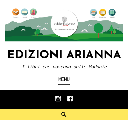
Skip
to
content
EDIZIONI ARIANNA
I libri che nascono sulle Madonie
MENU
instagram
facebook
Search