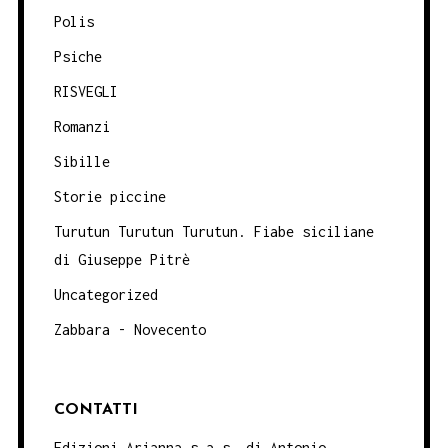
Polis
Psiche
RISVEGLI
Romanzi
Sibille
Storie piccine
Turutun Turutun Turutun. Fiabe siciliane
di Giuseppe Pitrè
Uncategorized
Zabbara - Novecento
CONTATTI
Edizioni Arianna s.a.s. di Antonio