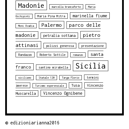
Madonie
marcella brancaforte
Maria
marinella fiume
Maria Pina Mitra
Occhipinti
Palermo
parco delle
Moni Ovadia
pietro
madonie
petralia sottana
attinasi
polizzi generosa
presentazione
santa
Randazzo
Roberto Sottile
romanzo
Sicilia
franco
santino mirabella
termini
siciliano
Statale 120
Targa Florio
Tusa
Vincenzo
imerese
Turismo esperenziale
Vincenzo Ognibene
Muscarella
©
edizioniarianna2016