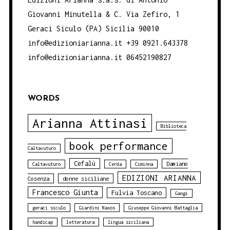
Giovanni Minutella & C. Via Zefiro, 1
Geraci Siculo (PA) Sicilia 90010
info@edizioniarianna.it +39 0921.643378
info@edizioniarianna.it 06452190827
WORDS
Arianna Attinasi
Biblioteca
book performance
Caltavuturo
Cefalù
Damiano
Caltavuturo
Cerda
Ciminna
EDIZIONI ARIANNA
Cosenza
donne siciliane
Francesco Giunta
Fulvia Toscano
Gangi
geraci siculo
Giardini Naxos
Giuseppe Giovanni Battaglia
handicap
letteratura
lingua siciliana