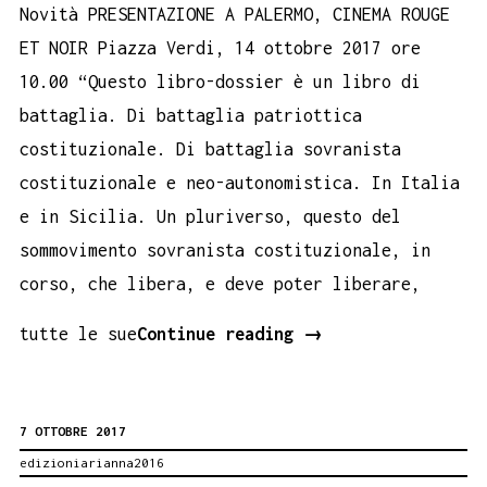
Novità PRESENTAZIONE A PALERMO, CINEMA ROUGE
ET NOIR Piazza Verdi, 14 ottobre 2017 ore
10.00 “Questo libro-dossier è un libro di
battaglia. Di battaglia patriottica
costituzionale. Di battaglia sovranista
costituzionale e neo-autonomistica. In Italia
e in Sicilia. Un pluriverso, questo del
sommovimento sovranista costituzionale, in
corso, che libera, e deve poter liberare,
Novità.
tutte le sue
Continue reading
→
La
Sicilia
7 OTTOBRE 2017
protagonista
edizioniarianna2016
della