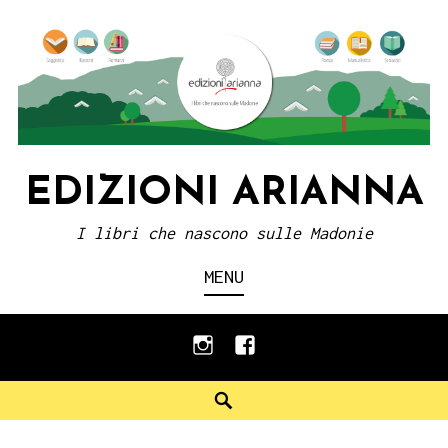
Skip
to
content
EDIZIONI ARIANNA
I libri che nascono sulle Madonie
MENU
instagram
facebook
Search