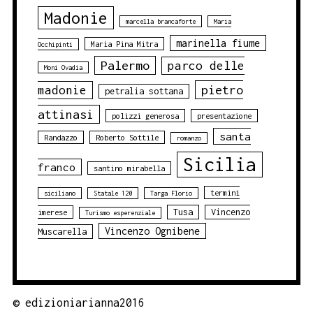
Madonie
marcella brancaforte
Maria
marinella fiume
Maria Pina Mitra
Occhipinti
Palermo
parco delle
Moni Ovadia
pietro
madonie
petralia sottana
attinasi
polizzi generosa
presentazione
santa
Randazzo
Roberto Sottile
romanzo
Sicilia
franco
santino mirabella
termini
siciliano
Statale 120
Targa Florio
Tusa
Vincenzo
imerese
Turismo esperenziale
Vincenzo Ognibene
Muscarella
©
edizioniarianna2016