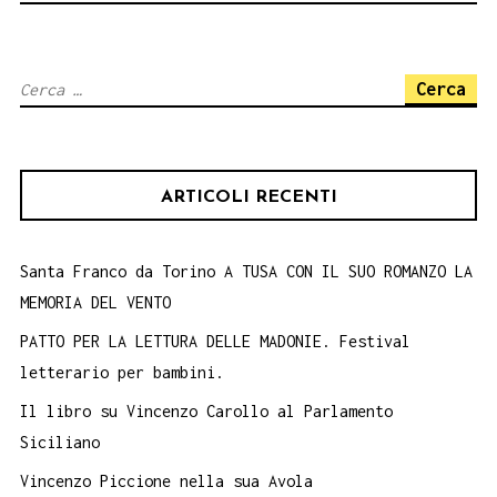
un
giallo
Ricerca
del
per:
millennial
Davide
ARTICOLI RECENTI
Bonomo
Santa Franco da Torino A TUSA CON IL SUO ROMANZO LA
MEMORIA DEL VENTO
PATTO PER LA LETTURA DELLE MADONIE. Festival
letterario per bambini.
Il libro su Vincenzo Carollo al Parlamento
Siciliano
Vincenzo Piccione nella sua Avola