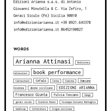
Edizioni Arianna s.a.s. di Antonio
Giovanni Minutella & C. Via Zefiro, 1
Geraci Siculo (PA) Sicilia 90010
info@edizioniarianna.it +39 0921.643378
info@edizioniarianna.it 06452190827
WORDS
Arianna Attinasi
Biblioteca
book performance
Caltavuturo
Cefalù
Damiano
Caltavuturo
Cerda
Ciminna
EDIZIONI ARIANNA
Cosenza
donne siciliane
Francesco Giunta
Fulvia Toscano
Gangi
geraci siculo
Giardini Naxos
Giuseppe Giovanni Battaglia
handicap
letteratura
lingua siciliana