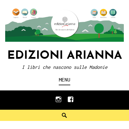
Skip
to
content
EDIZIONI ARIANNA
I libri che nascono sulle Madonie
MENU
instagram
facebook
Search