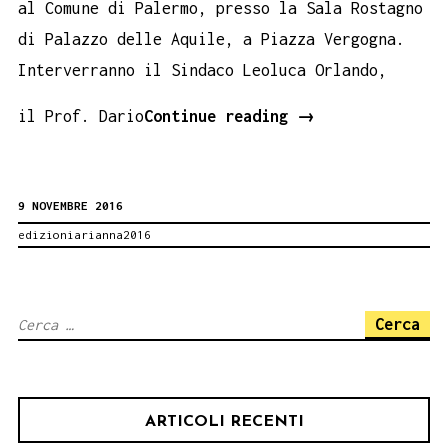
al Comune di Palermo, presso la Sala Rostagno
di Palazzo delle Aquile, a Piazza Vergogna.
Interverranno il Sindaco Leoluca Orlando,
Conoscere
il Prof. Dario
Continue reading
→
la
Sicilia.
9 NOVEMBRE 2016
Book
edizioniarianna2016
Performance
al
Comune
Ricerca
di
per:
Palermo
ARTICOLI RECENTI