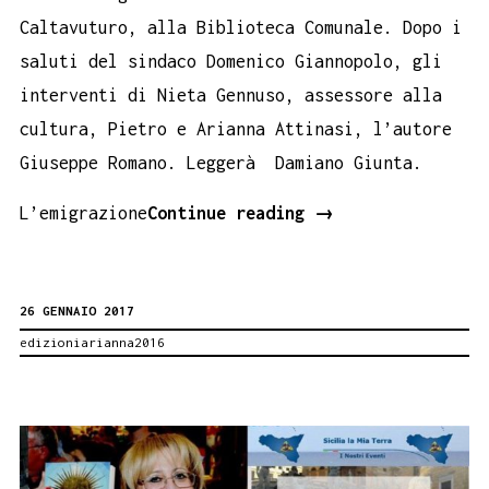
Caltavuturo, alla Biblioteca Comunale. Dopo i
saluti del sindaco Domenico Giannopolo, gli
interventi di Nieta Gennuso, assessore alla
cultura, Pietro e Arianna Attinasi, l’autore
Giuseppe Romano. Leggerà Damiano Giunta.
Come
L’emigrazione
Continue reading
→
una
carezza
26 GENNAIO 2017
a
edizioniarianna2016
Caltavuturo