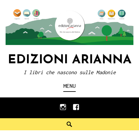
Skip
to
content
EDIZIONI ARIANNA
I libri che nascono sulle Madonie
MENU
instagram
facebook
Search