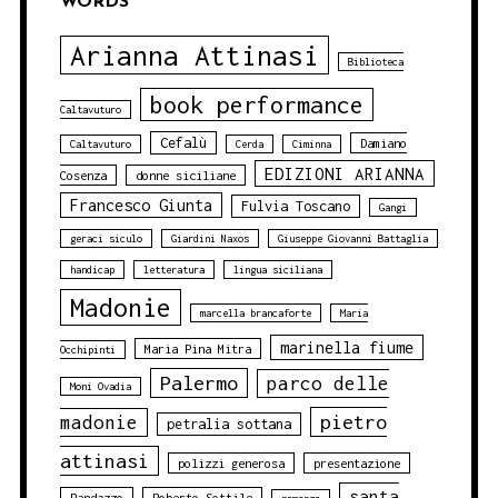
WORDS
Arianna Attinasi
Biblioteca
book performance
Caltavuturo
Cefalù
Damiano
Caltavuturo
Cerda
Ciminna
EDIZIONI ARIANNA
Cosenza
donne siciliane
Francesco Giunta
Fulvia Toscano
Gangi
geraci siculo
Giardini Naxos
Giuseppe Giovanni Battaglia
handicap
letteratura
lingua siciliana
Madonie
marcella brancaforte
Maria
marinella fiume
Maria Pina Mitra
Occhipinti
Palermo
parco delle
Moni Ovadia
pietro
madonie
petralia sottana
attinasi
polizzi generosa
presentazione
santa
Randazzo
Roberto Sottile