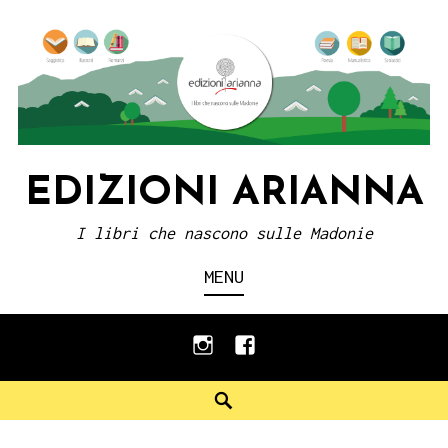
Skip
to
content
EDIZIONI ARIANNA
I libri che nascono sulle Madonie
MENU
instagram
facebook
Search