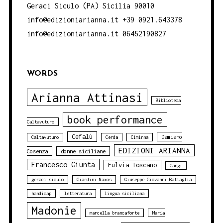
Geraci Siculo (PA) Sicilia 90010
info@edizioniarianna.it +39 0921.643378
info@edizioniarianna.it 06452190827
WORDS
Arianna Attinasi
Biblioteca
book performance
Caltavuturo
Cefalù
Damiano
Caltavuturo
Cerda
Ciminna
EDIZIONI ARIANNA
Cosenza
donne siciliane
Francesco Giunta
Fulvia Toscano
Gangi
geraci siculo
Giardini Naxos
Giuseppe Giovanni Battaglia
handicap
letteratura
lingua siciliana
Madonie
marcella brancaforte
Maria