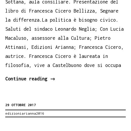
Sottana, aula consiliare. Presentazione del
libro di Francesca Cicero Bellizza, Segnare
la differenza.La politica è bisogno civico.
Saluti del sindaco Leonardo Neglia; Con Lucia
Macaluso, assessore alla Cultura; Pietro
Attinasi, Edizioni Arianna; Francesca Cicero,
autrice. Francesca Cicero è laureata in
filosofia, vive a Castelbuono dove si occupa
sabato
Continue reading
→
4
novembre
29 OTTOBRE 2017
book
edizioniarianna2016
performance
Francesca