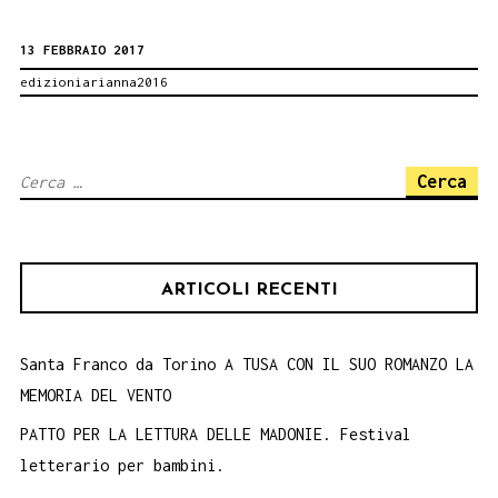
scrittura
13 FEBBRAIO 2017
epistolare
edizioniarianna2016
per
gli
studenti
Ricerca
siciliani
per:
ARTICOLI RECENTI
Santa Franco da Torino A TUSA CON IL SUO ROMANZO LA
MEMORIA DEL VENTO
PATTO PER LA LETTURA DELLE MADONIE. Festival
letterario per bambini.