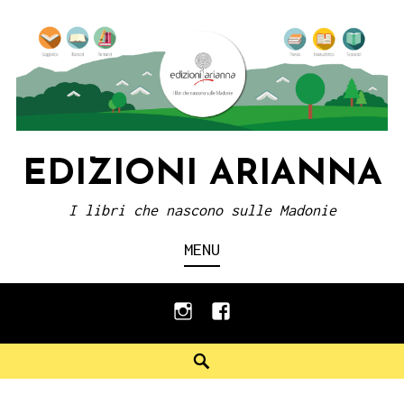
Skip
to
content
EDIZIONI ARIANNA
I libri che nascono sulle Madonie
MENU
instagram
facebook
Search