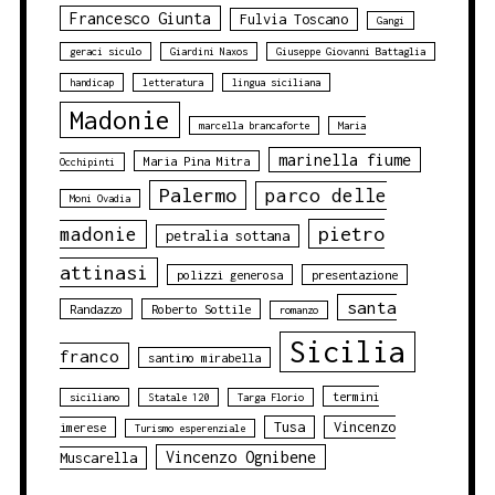
Francesco Giunta
Fulvia Toscano
Gangi
geraci siculo
Giardini Naxos
Giuseppe Giovanni Battaglia
handicap
letteratura
lingua siciliana
Madonie
marcella brancaforte
Maria
marinella fiume
Maria Pina Mitra
Occhipinti
Palermo
parco delle
Moni Ovadia
pietro
madonie
petralia sottana
attinasi
polizzi generosa
presentazione
santa
Randazzo
Roberto Sottile
romanzo
Sicilia
franco
santino mirabella
termini
siciliano
Statale 120
Targa Florio
Tusa
Vincenzo
imerese
Turismo esperenziale
Vincenzo Ognibene
Muscarella