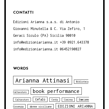
CONTATTI
Edizioni Arianna s.a.s. di Antonio
Giovanni Minutella & C. Via Zefiro, 1
Geraci Siculo (PA) Sicilia 90010
info@edizioniarianna.it +39 0921.643378
info@edizioniarianna.it 06452190827
WORDS
Arianna Attinasi
Biblioteca
book performance
Caltavuturo
Cefalù
Damiano
Caltavuturo
Cerda
Ciminna
EDIZIONI ARIANNA
Cosenza
donne siciliane