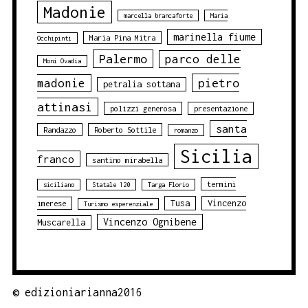
Madonie
marcella brancaforte
Maria
marinella fiume
Maria Pina Mitra
Occhipinti
Palermo
parco delle
Moni Ovadia
pietro
madonie
petralia sottana
attinasi
polizzi generosa
presentazione
santa
Randazzo
Roberto Sottile
romanzo
Sicilia
franco
santino mirabella
termini
siciliano
Statale 120
Targa Florio
Tusa
Vincenzo
imerese
Turismo esperenziale
Vincenzo Ognibene
Muscarella
©
edizioniarianna2016