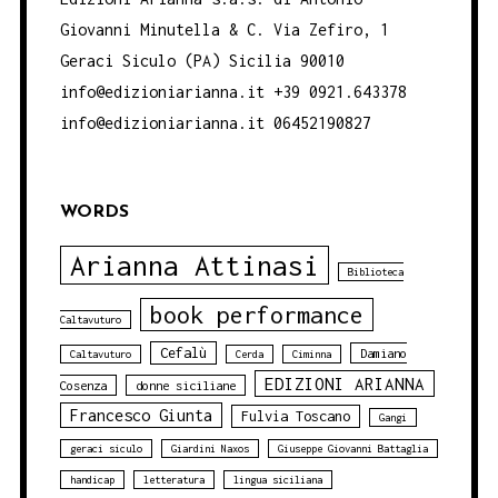
Giovanni Minutella & C. Via Zefiro, 1
Geraci Siculo (PA) Sicilia 90010
info@edizioniarianna.it +39 0921.643378
info@edizioniarianna.it 06452190827
WORDS
Arianna Attinasi
Biblioteca
book performance
Caltavuturo
Cefalù
Damiano
Caltavuturo
Cerda
Ciminna
EDIZIONI ARIANNA
Cosenza
donne siciliane
Francesco Giunta
Fulvia Toscano
Gangi
geraci siculo
Giardini Naxos
Giuseppe Giovanni Battaglia
handicap
letteratura
lingua siciliana