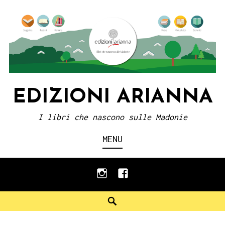
Skip
to
content
EDIZIONI ARIANNA
I libri che nascono sulle Madonie
MENU
instagram
facebook
Search