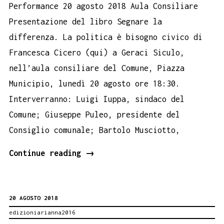
Performance 20 agosto 2018 Aula Consiliare
Presentazione del libro Segnare la
differenza. La politica è bisogno civico di
Francesca Cicero (qui) a Geraci Siculo,
nell’aula consiliare del Comune, Piazza
Municipio, lunedì 20 agosto ore 18:30.
Interverranno: Luigi Iuppa, sindaco del
Comune; Giuseppe Puleo, presidente del
Consiglio comunale; Bartolo Musciotto,
Geraci
Continue reading
→
Siculo,
Segnare
20 AGOSTO 2018
la
edizioniarianna2016
differenza.