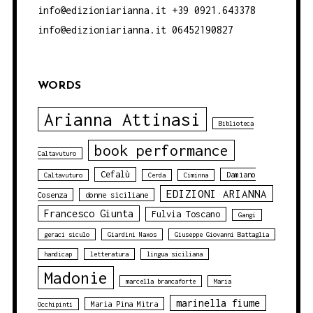
info@edizioniarianna.it +39 0921.643378
info@edizioniarianna.it 06452190827
WORDS
Arianna Attinasi
Biblioteca
book performance
Caltavuturo
Cefalù
Damiano
Caltavuturo
Cerda
Ciminna
EDIZIONI ARIANNA
Cosenza
donne siciliane
Francesco Giunta
Fulvia Toscano
Gangi
geraci siculo
Giardini Naxos
Giuseppe Giovanni Battaglia
handicap
letteratura
lingua siciliana
Madonie
marcella brancaforte
Maria
marinella fiume
Maria Pina Mitra
Occhipinti