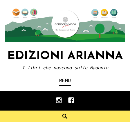
Skip
to
content
EDIZIONI ARIANNA
I libri che nascono sulle Madonie
MENU
instagram
facebook
Search