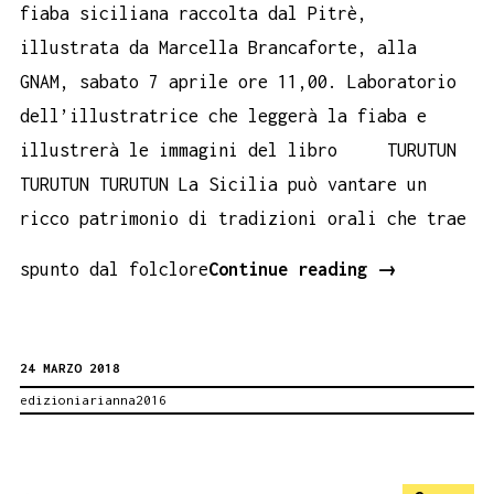
fiaba siciliana raccolta dal Pitrè,
illustrata da Marcella Brancaforte, alla
GNAM, sabato 7 aprile ore 11,00. Laboratorio
dell’illustratrice che leggerà la fiaba e
illustrerà le immagini del libro TURUTUN
TURUTUN TURUTUN La Sicilia può vantare un
ricco patrimonio di tradizioni orali che trae
ROMA:
spunto dal folclore
Continue reading
→
LA
BELLA
24 MARZO 2018
DALLA
edizioniarianna2016
STELLA
D’ORO
CON