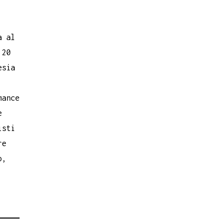
a al
 20
esia
mance
è
isti
re
o,