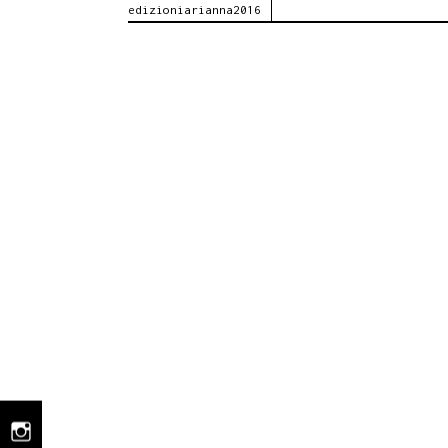
edizioniarianna2016
AL
CAFFÈ
LETTERARIO
DI
RAGUSA,
20
MARZO
instagram