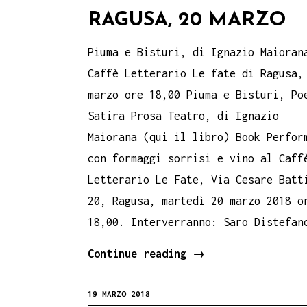
RAGUSA, 20 MARZO
Piuma e Bisturi, di Ignazio Maioran
Caffè Letterario Le fate di Ragusa,
marzo ore 18,00 Piuma e Bisturi, Po
Satira Prosa Teatro, di Ignazio
Maiorana (qui il libro) Book Perfor
con formaggi sorrisi e vino al Caff
Letterario Le Fate, Via Cesare Batt
20, Ragusa, martedì 20 marzo 2018 o
18,00. Interverranno: Saro Distefan
PIUMA
Continue reading
→
E
19 MARZO 2018
BISTURI