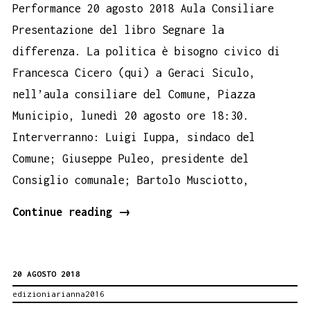
Performance 20 agosto 2018 Aula Consiliare
Presentazione del libro Segnare la
differenza. La politica è bisogno civico di
Francesca Cicero (qui) a Geraci Siculo,
nell’aula consiliare del Comune, Piazza
Municipio, lunedì 20 agosto ore 18:30.
Interverranno: Luigi Iuppa, sindaco del
Comune; Giuseppe Puleo, presidente del
Consiglio comunale; Bartolo Musciotto,
Geraci
Continue reading
→
Siculo,
Segnare
20 AGOSTO 2018
la
edizioniarianna2016
differenza.