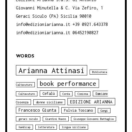
Giovanni Minutella & C. Via Zefiro, 1
Geraci Siculo (PA) Sicilia 90010
info@edizioniarianna.it +39 0921.643378
info@edizioniarianna.it 06452190827
WORDS
Arianna Attinasi
Biblioteca
book performance
Caltavuturo
Cefalù
Damiano
Caltavuturo
Cerda
Ciminna
EDIZIONI ARIANNA
Cosenza
donne siciliane
Francesco Giunta
Fulvia Toscano
Gangi
geraci siculo
Giardini Naxos
Giuseppe Giovanni Battaglia
handicap
letteratura
lingua siciliana