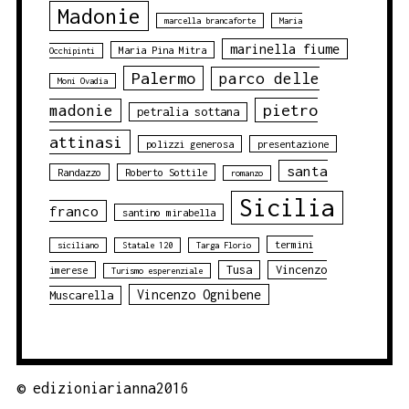
Madonie
marcella brancaforte
Maria
marinella fiume
Maria Pina Mitra
Occhipinti
Palermo
parco delle
Moni Ovadia
pietro
madonie
petralia sottana
attinasi
polizzi generosa
presentazione
santa
Randazzo
Roberto Sottile
romanzo
Sicilia
franco
santino mirabella
termini
siciliano
Statale 120
Targa Florio
Tusa
Vincenzo
imerese
Turismo esperenziale
Vincenzo Ognibene
Muscarella
©
edizioniarianna2016