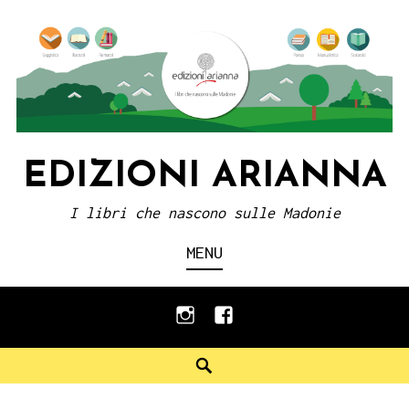
Skip
to
content
EDIZIONI ARIANNA
I libri che nascono sulle Madonie
MENU
instagram
facebook
Search