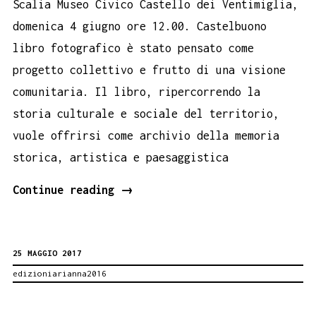
Scalia Museo Civico Castello dei Ventimiglia,
domenica 4 giugno ore 12.00. Castelbuono
libro fotografico è stato pensato come
progetto collettivo e frutto di una visione
comunitaria. Il libro, ripercorrendo la
storia culturale e sociale del territorio,
vuole offrirsi come archivio della memoria
storica, artistica e paesaggistica
CASTELBUONO
Continue reading
→
LIBRO
FOTOGRAFICO
25 MAGGIO 2017
BOOK
edizioniarianna2016
PERFORMANCE
4