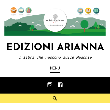
Skip
to
content
EDIZIONI ARIANNA
I libri che nascono sulle Madonie
MENU
instagram
facebook
Search