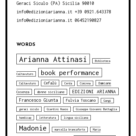
Geraci Siculo (PA) Sicilia 90010
info@edizioniarianna.it +39 0921.643378
info@edizioniarianna.it 06452190827
WORDS
Arianna Attinasi
Biblioteca
book performance
Caltavuturo
Cefalù
Damiano
Caltavuturo
Cerda
Ciminna
EDIZIONI ARIANNA
Cosenza
donne siciliane
Francesco Giunta
Fulvia Toscano
Gangi
geraci siculo
Giardini Naxos
Giuseppe Giovanni Battaglia
handicap
letteratura
lingua siciliana
Madonie
marcella brancaforte
Maria