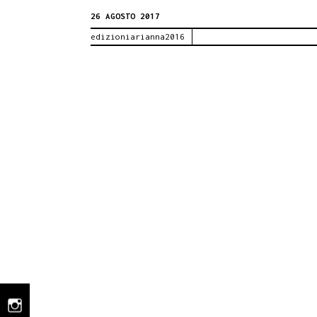
26 AGOSTO 2017
MONTAGNA
edizioniarianna2016
DI
LIBRI.
CON
SANTA
FRANCO
E
ANTONINO
CASTELLI
DOMENICA
27
AGOSTO
ORE
17.00
instagram