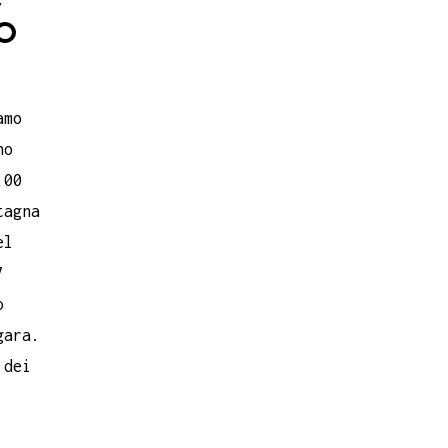
O
amo
no
,00
tagna
el
7
o
gara.
 dei