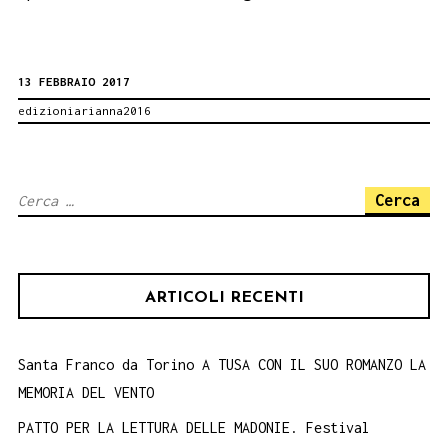
di
scrittura
13 FEBBRAIO 2017
epistolare
edizioniarianna2016
per
gli
studenti
Ricerca
siciliani
per:
ARTICOLI RECENTI
Santa Franco da Torino A TUSA CON IL SUO ROMANZO LA
MEMORIA DEL VENTO
PATTO PER LA LETTURA DELLE MADONIE. Festival