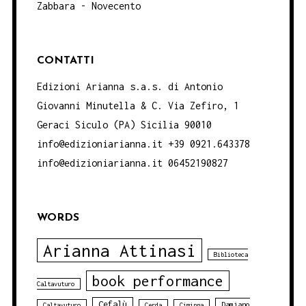
Zabbara - Novecento
CONTATTI
Edizioni Arianna s.a.s. di Antonio
Giovanni Minutella & C. Via Zefiro, 1
Geraci Siculo (PA) Sicilia 90010
info@edizioniarianna.it +39 0921.643378
info@edizioniarianna.it 06452190827
WORDS
Arianna Attinasi
Biblioteca
book performance
Caltavuturo
Cefalù
Damiano
Caltavuturo
Cerda
Ciminna