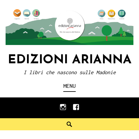
Skip
to
content
EDIZIONI ARIANNA
I libri che nascono sulle Madonie
MENU
instagram
facebook
Search