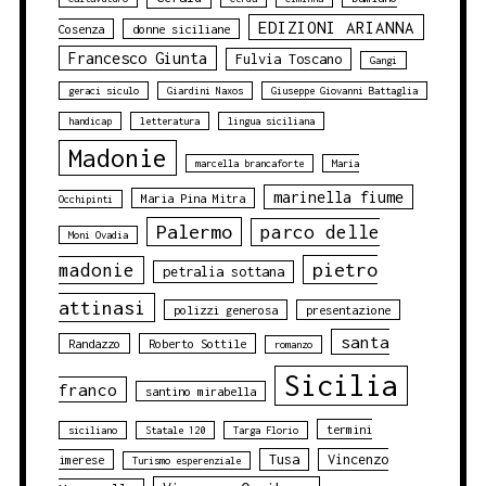
EDIZIONI ARIANNA
Cosenza
donne siciliane
Francesco Giunta
Fulvia Toscano
Gangi
geraci siculo
Giardini Naxos
Giuseppe Giovanni Battaglia
handicap
letteratura
lingua siciliana
Madonie
marcella brancaforte
Maria
marinella fiume
Maria Pina Mitra
Occhipinti
Palermo
parco delle
Moni Ovadia
pietro
madonie
petralia sottana
attinasi
polizzi generosa
presentazione
santa
Randazzo
Roberto Sottile
romanzo
Sicilia
franco
santino mirabella
termini
siciliano
Statale 120
Targa Florio
Tusa
Vincenzo
imerese
Turismo esperenziale