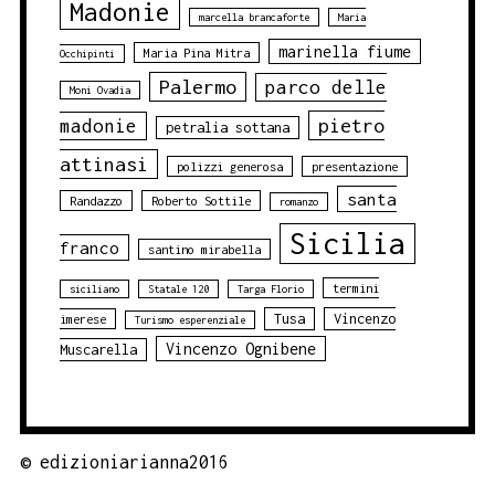
Madonie
marcella brancaforte
Maria
marinella fiume
Maria Pina Mitra
Occhipinti
Palermo
parco delle
Moni Ovadia
pietro
madonie
petralia sottana
attinasi
polizzi generosa
presentazione
santa
Randazzo
Roberto Sottile
romanzo
Sicilia
franco
santino mirabella
termini
siciliano
Statale 120
Targa Florio
Tusa
Vincenzo
imerese
Turismo esperenziale
Vincenzo Ognibene
Muscarella
©
edizioniarianna2016