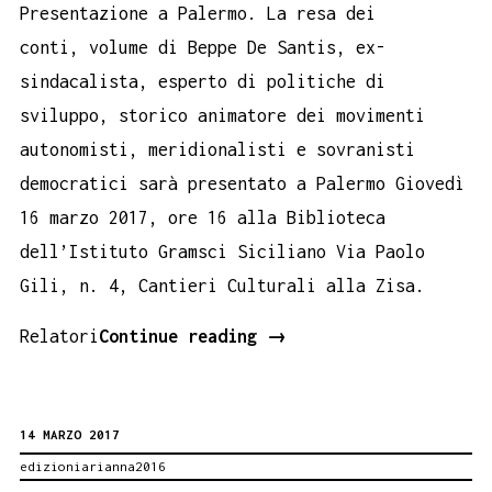
Presentazione a Palermo. La resa dei
conti, volume di Beppe De Santis, ex-
sindacalista, esperto di politiche di
sviluppo, storico animatore dei movimenti
autonomisti, meridionalisti e sovranisti
democratici sarà presentato a Palermo Giovedì
16 marzo 2017, ore 16 alla Biblioteca
dell’Istituto Gramsci Siciliano Via Paolo
Gili, n. 4, Cantieri Culturali alla Zisa.
LA
Relatori
Continue reading
→
RESA
DEI
14 MARZO 2017
CONTI.
edizioniarianna2016
PRESENTAZIONE