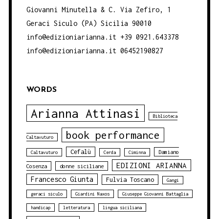
Giovanni Minutella & C. Via Zefiro, 1
Geraci Siculo (PA) Sicilia 90010
info@edizioniarianna.it +39 0921.643378
info@edizioniarianna.it 06452190827
WORDS
Arianna Attinasi
Biblioteca
book performance
Caltavuturo
Cefalù
Damiano
Caltavuturo
Cerda
Ciminna
EDIZIONI ARIANNA
Cosenza
donne siciliane
Francesco Giunta
Fulvia Toscano
Gangi
geraci siculo
Giardini Naxos
Giuseppe Giovanni Battaglia
handicap
letteratura
lingua siciliana