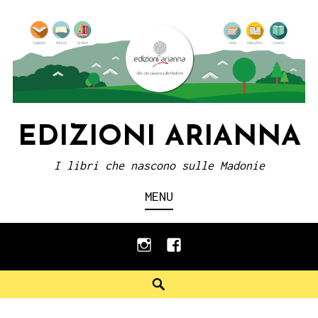
Skip
to
content
EDIZIONI ARIANNA
I libri che nascono sulle Madonie
MENU
instagram
facebook
Search