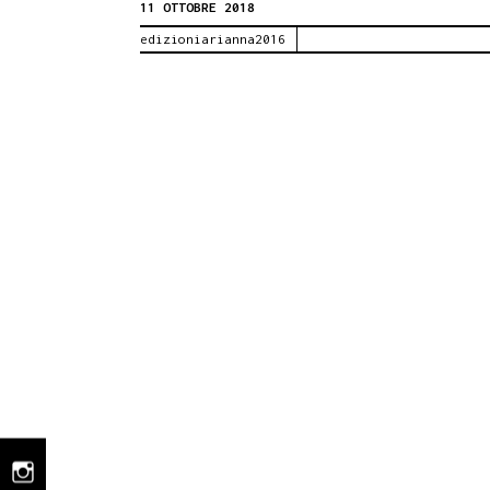
11 OTTOBRE 2018
la
edizioniarianna2016
sfida,
di
Antoni
Gallon
Novità
instagram