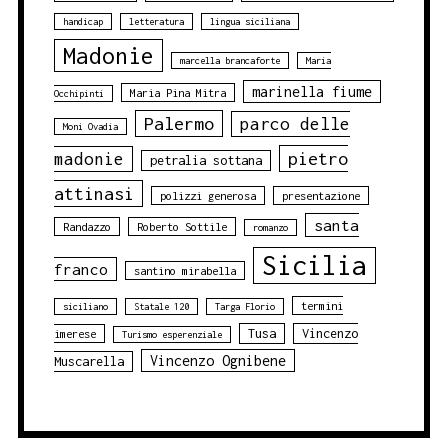
handicap
letteratura
lingua siciliana
Madonie
marcella brancaforte
Maria
marinella fiume
Maria Pina Mitra
Occhipinti
Palermo
parco delle
Moni Ovadia
pietro
madonie
petralia sottana
attinasi
polizzi generosa
presentazione
santa
Randazzo
Roberto Sottile
romanzo
Sicilia
franco
santino mirabella
termini
siciliano
Statale 120
Targa Florio
Tusa
Vincenzo
imerese
Turismo esperenziale
Vincenzo Ognibene
Muscarella