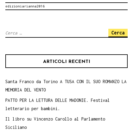
edizioniarianna2016
DELLA
TRANSUMANZA
DEI
Ricerca
PASTORI.
per:
19
-20
ARTICOLI RECENTI
MAGGIO
2018.
PATRIMONIO
Santa Franco da Torino A TUSA CON IL SUO ROMANZO LA
MEMORIA DEL VENTO
DELL’UMANITà
PATTO PER LA LETTURA DELLE MADONIE. Festival
letterario per bambini.
Il libro su Vincenzo Carollo al Parlamento
Siciliano