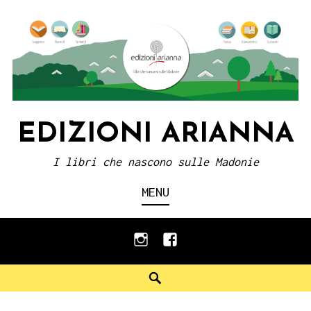
Skip
to
content
EDIZIONI ARIANNA
I libri che nascono sulle Madonie
MENU
instagram
facebook
Search