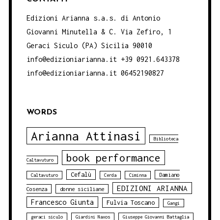
Edizioni Arianna s.a.s. di Antonio
Giovanni Minutella & C. Via Zefiro, 1
Geraci Siculo (PA) Sicilia 90010
info@edizioniarianna.it +39 0921.643378
info@edizioniarianna.it 06452190827
WORDS
Arianna Attinasi
Biblioteca
book performance
Caltavuturo
Cefalù
Damiano
Caltavuturo
Cerda
Ciminna
EDIZIONI ARIANNA
Cosenza
donne siciliane
Francesco Giunta
Fulvia Toscano
Gangi
geraci siculo
Giardini Naxos
Giuseppe Giovanni Battaglia