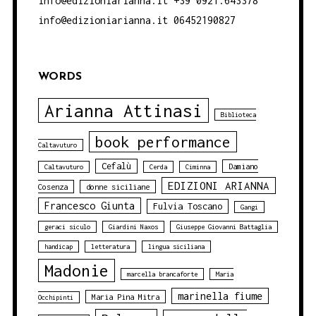
info@edizioniarianna.it +39 0921.643378
info@edizioniarianna.it 06452190827
WORDS
Arianna Attinasi
Biblioteca
book performance
Caltavuturo
Cefalù
Damiano
Caltavuturo
Cerda
Ciminna
EDIZIONI ARIANNA
Cosenza
donne siciliane
Francesco Giunta
Fulvia Toscano
Gangi
geraci siculo
Giardini Naxos
Giuseppe Giovanni Battaglia
handicap
letteratura
lingua siciliana
Madonie
marcella brancaforte
Maria
marinella fiume
Maria Pina Mitra
Occhipinti