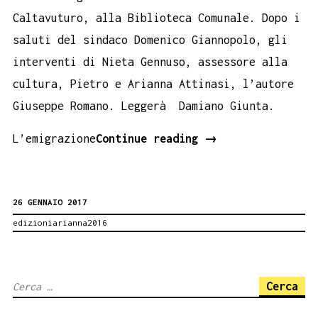
Caltavuturo, alla Biblioteca Comunale. Dopo i
saluti del sindaco Domenico Giannopolo, gli
interventi di Nieta Gennuso, assessore alla
cultura, Pietro e Arianna Attinasi, l’autore
Giuseppe Romano. Leggerà Damiano Giunta.
Come
L’emigrazione
Continue reading
→
una
carezza
26 GENNAIO 2017
a
edizioniarianna2016
Caltavuturo
Ricerca
per: