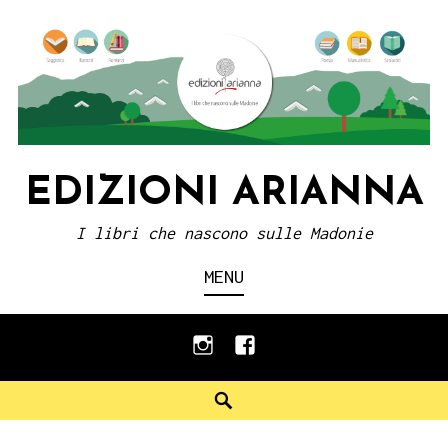
Skip
to
content
EDIZIONI ARIANNA
I libri che nascono sulle Madonie
MENU
instagram
facebook
Search