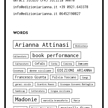
Geraci Siculo (PA) Sicilia 90010
info@edizioniarianna.it +39 0921.643378
info@edizioniarianna.it 06452190827
WORDS
Arianna Attinasi
Biblioteca
book performance
Caltavuturo
Cefalù
Damiano
Caltavuturo
Cerda
Ciminna
EDIZIONI ARIANNA
Cosenza
donne siciliane
Francesco Giunta
Fulvia Toscano
Gangi
geraci siculo
Giardini Naxos
Giuseppe Giovanni Battaglia
handicap
letteratura
lingua siciliana
Madonie
marcella brancaforte
Maria
marinella fiume