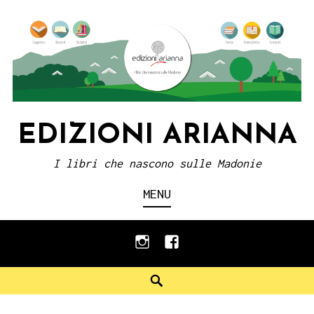
Skip
to
content
EDIZIONI ARIANNA
I libri che nascono sulle Madonie
MENU
instagram
facebook
Search