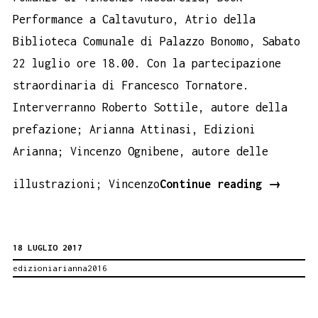
Performance a Caltavuturo, Atrio della
Biblioteca Comunale di Palazzo Bonomo, Sabato
22 luglio ore 18.00. Con la partecipazione
straordinaria di Francesco Tornatore.
Interverranno Roberto Sottile, autore della
prefazione; Arianna Attinasi, Edizioni
Arianna; Vincenzo Ognibene, autore delle
DAMIANA
illustrazioni; Vincenzo
Continue reading
→
IL
ROMANZO
18 LUGLIO 2017
DI
edizioniarianna2016
MUSCARE
A
CALTAVU