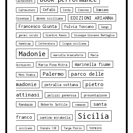
Caltavuturo
Cefalù
Damiano
Caltavuturo
Cerda
Ciminna
EDIZIONI ARIANNA
Cosenza
donne siciliane
Francesco Giunta
Fulvia Toscano
Gangi
geraci siculo
Giardini Naxos
Giuseppe Giovanni Battaglia
handicap
letteratura
lingua siciliana
Madonie
marcella brancaforte
Maria
marinella fiume
Maria Pina Mitra
Occhipinti
Palermo
parco delle
Moni Ovadia
pietro
madonie
petralia sottana
attinasi
polizzi generosa
presentazione
santa
Randazzo
Roberto Sottile
romanzo
Sicilia
franco
santino mirabella
termini
siciliano
Statale 120
Targa Florio