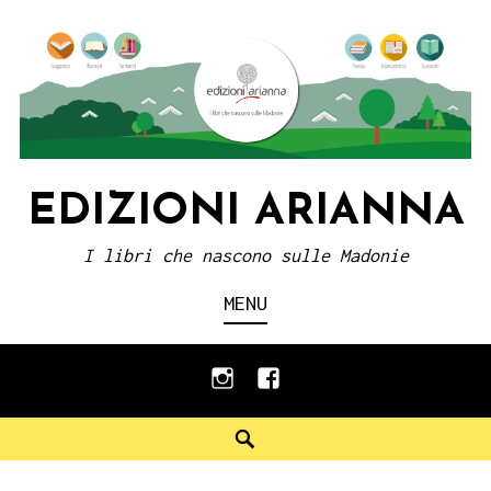
Skip
to
content
EDIZIONI ARIANNA
I libri che nascono sulle Madonie
MENU
instagram
facebook
Search