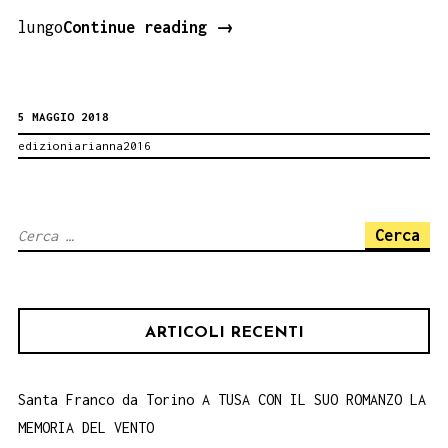
Viaggio
lungo
Continue reading
→
in
Sicilia
5 MAGGIO 2018
a
edizioniarianna2016
Paternò.
12
maggio
Ricerca
ore
per:
18:30
ex
ARTICOLI RECENTI
Stazione
San
Marco
Santa Franco da Torino A TUSA CON IL SUO ROMANZO LA
MEMORIA DEL VENTO
con