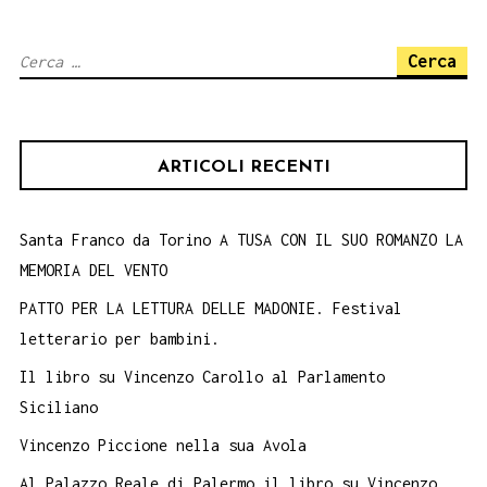
LIBRO
I
Ricerca
GRANDI
per:
PESI
MEDI
ARTICOLI RECENTI
DI
GIANNI
VIRGADAULA,
Santa Franco da Torino A TUSA CON IL SUO ROMANZO LA
MEMORIA DEL VENTO
25
ottobre.
PATTO PER LA LETTURA DELLE MADONIE. Festival
letterario per bambini.
Il libro su Vincenzo Carollo al Parlamento
Siciliano
Vincenzo Piccione nella sua Avola
Al Palazzo Reale di Palermo il libro su Vincenzo