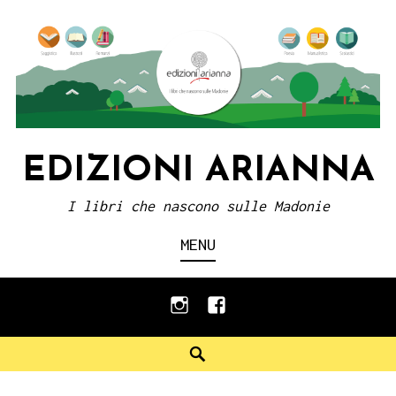
Skip
to
content
EDIZIONI ARIANNA
I libri che nascono sulle Madonie
MENU
instagram
facebook
Search