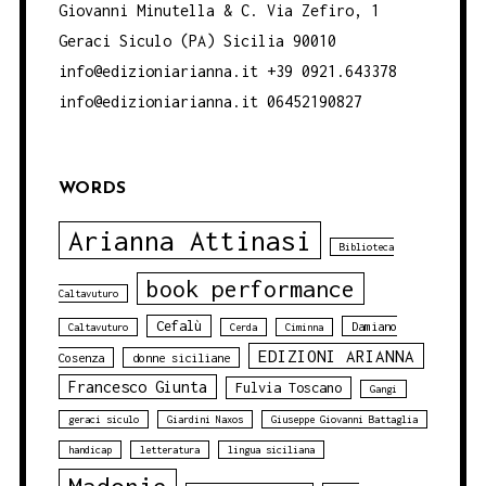
Giovanni Minutella & C. Via Zefiro, 1
Geraci Siculo (PA) Sicilia 90010
info@edizioniarianna.it +39 0921.643378
info@edizioniarianna.it 06452190827
WORDS
Arianna Attinasi
Biblioteca
book performance
Caltavuturo
Cefalù
Damiano
Caltavuturo
Cerda
Ciminna
EDIZIONI ARIANNA
Cosenza
donne siciliane
Francesco Giunta
Fulvia Toscano
Gangi
geraci siculo
Giardini Naxos
Giuseppe Giovanni Battaglia
handicap
letteratura
lingua siciliana