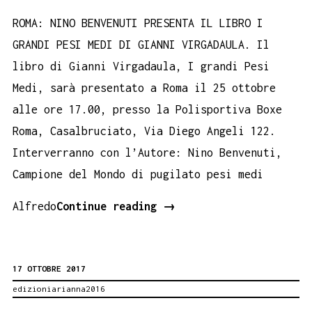
ROMA: NINO BENVENUTI PRESENTA IL LIBRO I
GRANDI PESI MEDI DI GIANNI VIRGADAULA. Il
libro di Gianni Virgadaula, I grandi Pesi
Medi, sarà presentato a Roma il 25 ottobre
alle ore 17.00, presso la Polisportiva Boxe
Roma, Casalbruciato, Via Diego Angeli 122.
Interverranno con l’Autore: Nino Benvenuti,
Campione del Mondo di pugilato pesi medi
ROMA:
Alfredo
Continue reading
→
NINO
BENVENUTI
17 OTTOBRE 2017
PRESENTA
edizioniarianna2016
IL