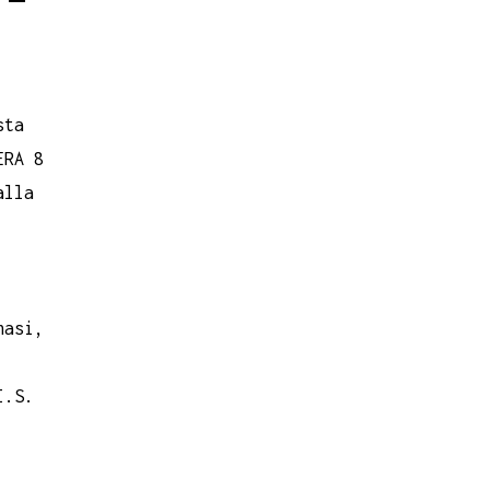
sta
ERA 8
alla
nasi,
I.S.