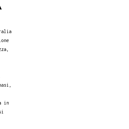
A
ralia
ione
zza,
,
nasi,
a in
si