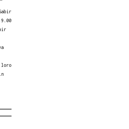
Sabir
19.00
bir
va
 loro
in