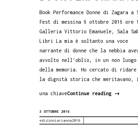
Book Performance Donne di Zagara a 
Fest di messina 6 ottobre 2016 ore 
Galleria Vittorio Emanuele, Sala Sa
Libri La mia è soltanto una voce
narrante di donne che la nebbia ave
avvolto nell’oblio, in un non luogo
della memoria. Ho cercato di ridare
la dignità storica che meritavano, 
Donne
una chiave
Continue reading
→
di
3 OTTOBRE 2016
Zagara
edizioniarianna2016
–
Book