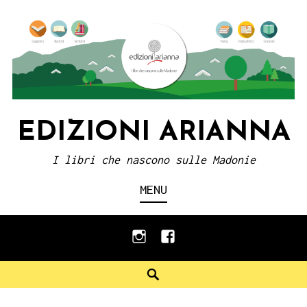
Skip
to
content
EDIZIONI ARIANNA
I libri che nascono sulle Madonie
MENU
instagram
facebook
Search