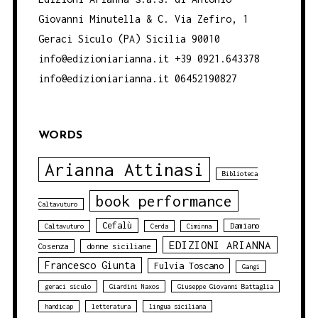
Giovanni Minutella & C. Via Zefiro, 1
Geraci Siculo (PA) Sicilia 90010
info@edizioniarianna.it +39 0921.643378
info@edizioniarianna.it 06452190827
WORDS
Arianna Attinasi
Biblioteca
book performance
Caltavuturo
Cefalù
Damiano
Caltavuturo
Cerda
Ciminna
EDIZIONI ARIANNA
Cosenza
donne siciliane
Francesco Giunta
Fulvia Toscano
Gangi
geraci siculo
Giardini Naxos
Giuseppe Giovanni Battaglia
handicap
letteratura
lingua siciliana