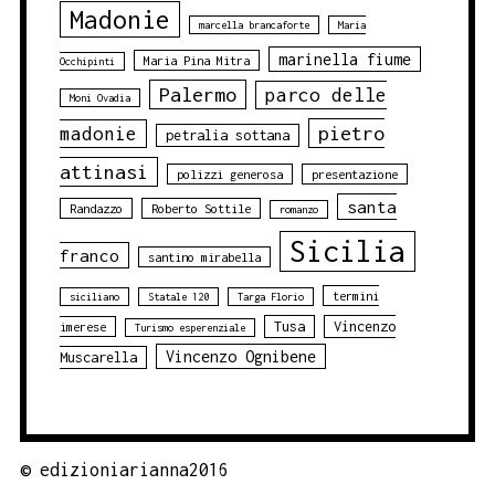
Madonie
marcella brancaforte
Maria
marinella fiume
Maria Pina Mitra
Occhipinti
Palermo
parco delle
Moni Ovadia
pietro
madonie
petralia sottana
attinasi
polizzi generosa
presentazione
santa
Randazzo
Roberto Sottile
romanzo
Sicilia
franco
santino mirabella
termini
siciliano
Statale 120
Targa Florio
Tusa
Vincenzo
imerese
Turismo esperenziale
Vincenzo Ognibene
Muscarella
©
edizioniarianna2016