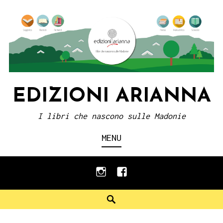
Skip
to
content
EDIZIONI ARIANNA
I libri che nascono sulle Madonie
MENU
instagram
facebook
Search