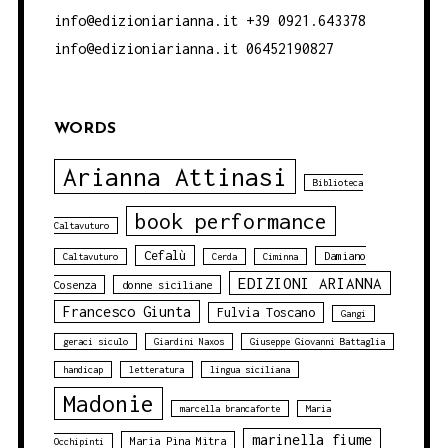
info@edizioniarianna.it +39 0921.643378
info@edizioniarianna.it 06452190827
WORDS
Arianna Attinasi
Biblioteca
book performance
Caltavuturo
Cefalù
Damiano
Caltavuturo
Cerda
Ciminna
EDIZIONI ARIANNA
Cosenza
donne siciliane
Francesco Giunta
Fulvia Toscano
Gangi
geraci siculo
Giardini Naxos
Giuseppe Giovanni Battaglia
handicap
letteratura
lingua siciliana
Madonie
marcella brancaforte
Maria
marinella fiume
Maria Pina Mitra
Occhipinti