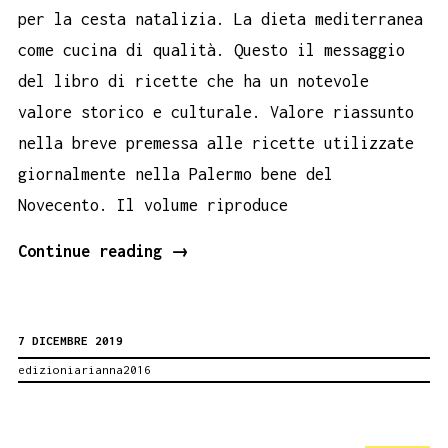
per la cesta natalizia. La dieta mediterranea
come cucina di qualità. Questo il messaggio
del libro di ricette che ha un notevole
valore storico e culturale. Valore riassunto
nella breve premessa alle ricette utilizzate
giornalmente nella Palermo bene del
Novecento. Il volume riproduce
Cucina
Continue reading
→
divina,
il
7 DICEMBRE 2019
libro
edizioniarianna2016
della
dieta
mediterranea