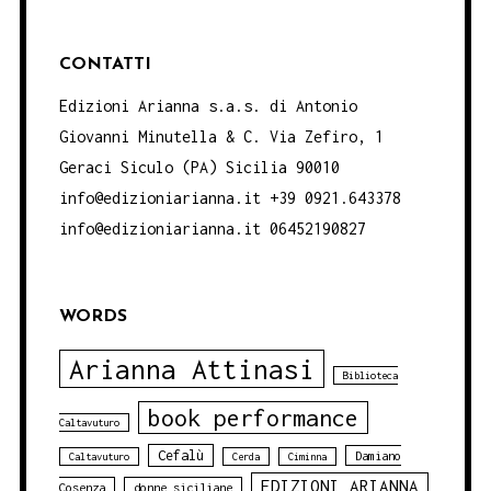
CONTATTI
Edizioni Arianna s.a.s. di Antonio
Giovanni Minutella & C. Via Zefiro, 1
Geraci Siculo (PA) Sicilia 90010
info@edizioniarianna.it +39 0921.643378
info@edizioniarianna.it 06452190827
WORDS
Arianna Attinasi
Biblioteca
book performance
Caltavuturo
Cefalù
Damiano
Caltavuturo
Cerda
Ciminna
EDIZIONI ARIANNA
Cosenza
donne siciliane