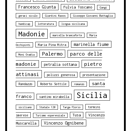
Francesco Giunta
Fulvia Toscano
Gangi
geraci siculo
Giardini Naxos
Giuseppe Giovanni Battaglia
handicap
letteratura
lingua siciliana
Madonie
marcella brancaforte
Maria
marinella fiume
Maria Pina Mitra
Occhipinti
Palermo
parco delle
Moni Ovadia
pietro
madonie
petralia sottana
attinasi
polizzi generosa
presentazione
santa
Randazzo
Roberto Sottile
romanzo
Sicilia
franco
santino mirabella
termini
siciliano
Statale 120
Targa Florio
Tusa
Vincenzo
imerese
Turismo esperenziale
Vincenzo Ognibene
Muscarella