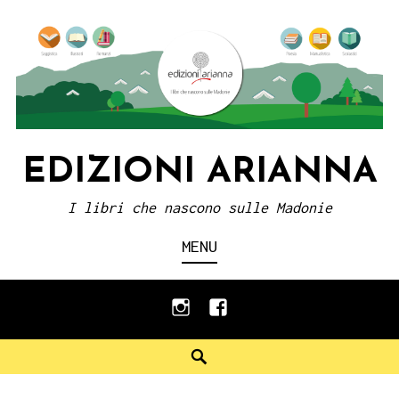
Skip
to
content
EDIZIONI ARIANNA
I libri che nascono sulle Madonie
MENU
instagram
facebook
Search