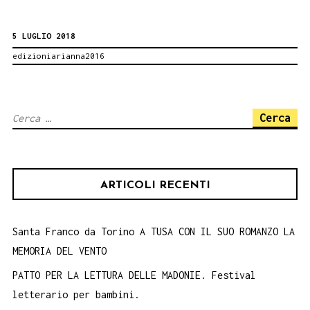
DI
5 LUGLIO 2018
SANTA
edizioniarianna2016
FRANCO
ALL’ATEL
FOTOGRAF
Ricerca
CALABRES
per:
DI
PALERMO
ARTICOLI RECENTI
11
luglio
Santa Franco da Torino A TUSA CON IL SUO ROMANZO LA
MEMORIA DEL VENTO
PATTO PER LA LETTURA DELLE MADONIE. Festival
letterario per bambini.