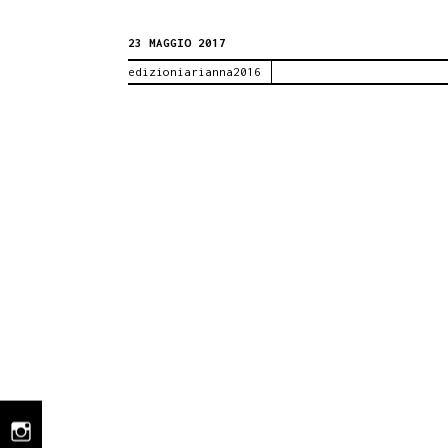
Book
23 MAGGIO 2017
Performance
edizioniarianna2016
25
maggio
instagram