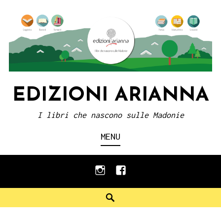
Skip
to
content
EDIZIONI ARIANNA
I libri che nascono sulle Madonie
MENU
instagram
facebook
Search