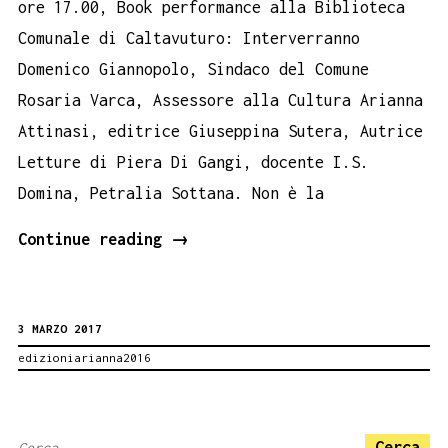
ore 17.00, Book performance alla Biblioteca
Comunale di Caltavuturo: Interverranno
Domenico Giannopolo, Sindaco del Comune
Rosaria Varca, Assessore alla Cultura Arianna
Attinasi, editrice Giuseppina Sutera, Autrice
Letture di Piera Di Gangi, docente I.S.
Domina, Petralia Sottana. Non è la
8
Continue reading
→
marzo
a
3 MARZO 2017
Caltavuturo
edizioniarianna2016
–
Non
è
Ricerca