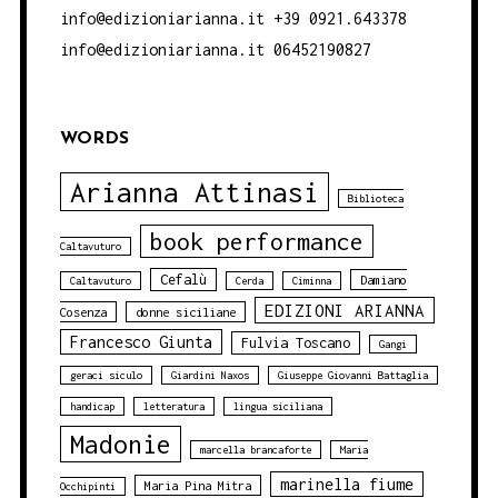
info@edizioniarianna.it +39 0921.643378
info@edizioniarianna.it 06452190827
WORDS
Arianna Attinasi
Biblioteca
book performance
Caltavuturo
Cefalù
Damiano
Caltavuturo
Cerda
Ciminna
EDIZIONI ARIANNA
Cosenza
donne siciliane
Francesco Giunta
Fulvia Toscano
Gangi
geraci siculo
Giardini Naxos
Giuseppe Giovanni Battaglia
handicap
letteratura
lingua siciliana
Madonie
marcella brancaforte
Maria
marinella fiume
Maria Pina Mitra
Occhipinti