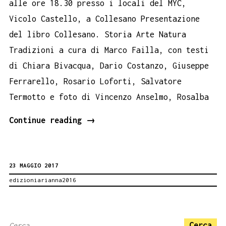
alle ore 18.30 presso i locali del MYC,
Vicolo Castello, a Collesano Presentazione
del libro Collesano. Storia Arte Natura
Tradizioni a cura di Marco Failla, con testi
di Chiara Bivacqua, Dario Costanzo, Giuseppe
Ferrarello, Rosario Loforti, Salvatore
Termotto e foto di Vincenzo Anselmo, Rosalba
Collesano
Continue reading
→
Book
Performance
23 MAGGIO 2017
25
edizioniarianna2016
maggio
Ricerca