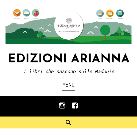
Skip
to
content
EDIZIONI ARIANNA
I libri che nascono sulle Madonie
MENU
instagram
facebook
Search