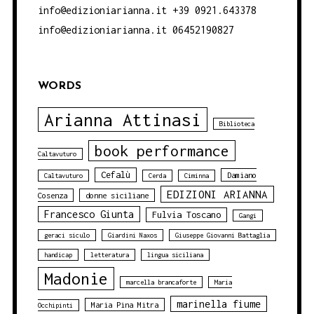
info@edizioniarianna.it +39 0921.643378
info@edizioniarianna.it 06452190827
WORDS
Arianna Attinasi
Biblioteca
book performance
Caltavuturo
Cefalù
Damiano
Caltavuturo
Cerda
Ciminna
EDIZIONI ARIANNA
Cosenza
donne siciliane
Francesco Giunta
Fulvia Toscano
Gangi
geraci siculo
Giardini Naxos
Giuseppe Giovanni Battaglia
handicap
letteratura
lingua siciliana
Madonie
marcella brancaforte
Maria
marinella fiume
Maria Pina Mitra
Occhipinti