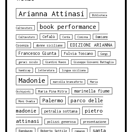
Arianna Attinasi
Biblioteca
book performance
Caltavuturo
Cefalù
Damiano
Caltavuturo
Cerda
Ciminna
EDIZIONI ARIANNA
Cosenza
donne siciliane
Francesco Giunta
Fulvia Toscano
Gangi
geraci siculo
Giardini Naxos
Giuseppe Giovanni Battaglia
handicap
letteratura
lingua siciliana
Madonie
marcella brancaforte
Maria
marinella fiume
Maria Pina Mitra
Occhipinti
Palermo
parco delle
Moni Ovadia
pietro
madonie
petralia sottana
attinasi
polizzi generosa
presentazione
santa
Randazzo
Roberto Sottile
romanzo