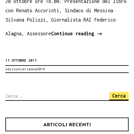
20 ottobre ore 18.00. Presentazione del libro
con Renato Accorinti, Sindaco di Messina
Silvana Polizzi, Giornalista RAI Federico
IL
Alagna, Assessore
Continue reading
→
CUORE
DELL’ETNA
17 OTTOBRE 2017
IN
edizioniarianna2016
MOSTRA
A
MESSINA
Ricerca
per:
ARTICOLI RECENTI