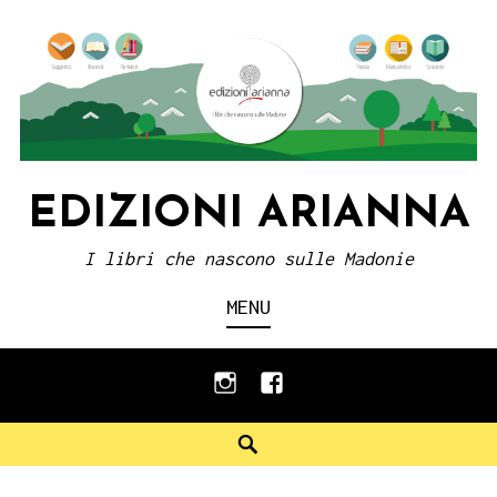
Skip
to
content
EDIZIONI ARIANNA
I libri che nascono sulle Madonie
MENU
instagram
facebook
Search