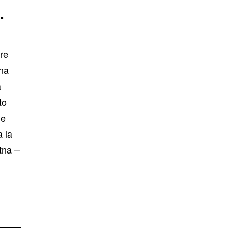
.
ore
tna
a
to
de
à la
tna –