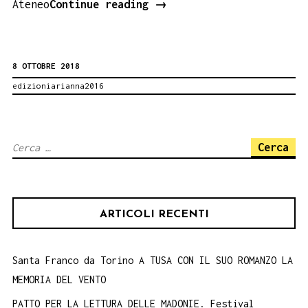
Favola
Ateneo
Continue reading
→
significa,
Donne
8 OTTOBRE 2018
Prigioniere
edizioniarianna2016
.
Il
romanzo
Ricerca
di
per:
Maria
Rosaria
ARTICOLI RECENTI
Cammarata
e
le
Santa Franco da Torino A TUSA CON IL SUO ROMANZO LA
MEMORIA DEL VENTO
foto
di
PATTO PER LA LETTURA DELLE MADONIE. Festival