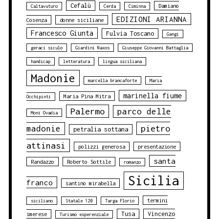
Cefalù
Damiano
Caltavuturo
Cerda
Ciminna
EDIZIONI ARIANNA
Cosenza
donne siciliane
Francesco Giunta
Fulvia Toscano
Gangi
geraci siculo
Giardini Naxos
Giuseppe Giovanni Battaglia
handicap
letteratura
lingua siciliana
Madonie
marcella brancaforte
Maria
marinella fiume
Maria Pina Mitra
Occhipinti
Palermo
parco delle
Moni Ovadia
pietro
madonie
petralia sottana
attinasi
polizzi generosa
presentazione
santa
Randazzo
Roberto Sottile
romanzo
Sicilia
franco
santino mirabella
termini
siciliano
Statale 120
Targa Florio
Tusa
Vincenzo
imerese
Turismo esperenziale