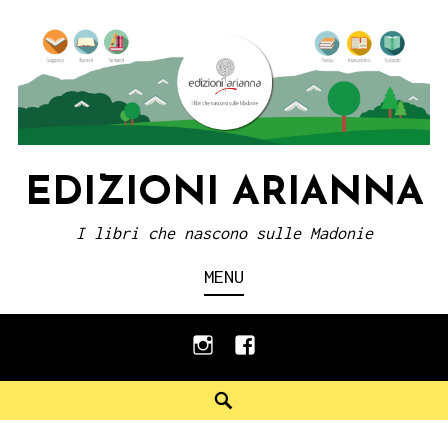
Skip
to
content
EDIZIONI ARIANNA
I libri che nascono sulle Madonie
MENU
instagram
facebook
Search