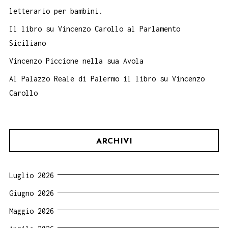
letterario per bambini.
Damiano
Macaluso:
Il libro su Vincenzo Carollo al Parlamento
Palermo
Siciliano
13
Vincenzo Piccione nella sua Avola
ottobre
Al Palazzo Reale di Palermo il libro su Vincenzo
ateneo
Carollo
musicale.
ARCHIVI
Luglio 2026
Giugno 2026
Maggio 2026