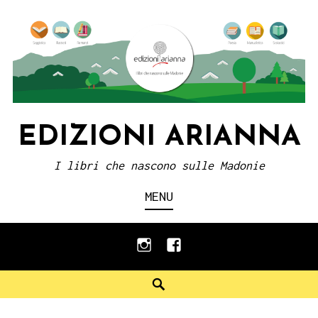
Skip
to
content
EDIZIONI ARIANNA
I libri che nascono sulle Madonie
MENU
instagram
facebook
Search