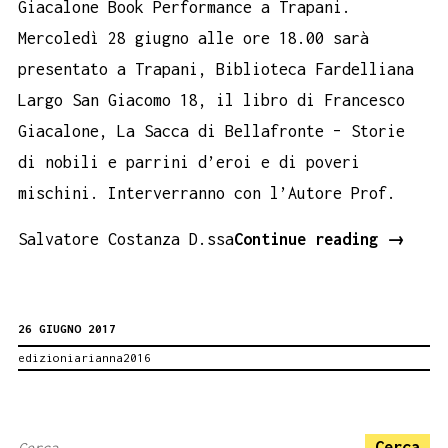
Giacalone Book Performance a Trapani.
Mercoledì 28 giugno alle ore 18.00 sarà
presentato a Trapani, Biblioteca Fardelliana
Largo San Giacomo 18, il libro di Francesco
Giacalone, La Sacca di Bellafronte – Storie
di nobili e parrini d’eroi e di poveri
mischini. Interverranno con l’Autore Prof.
La
Salvatore Costanza D.ssa
Continue reading
→
sacca
di
26 GIUGNO 2017
Bellaf
edizioniarianna2016
di
France
Giacal
Ricerca