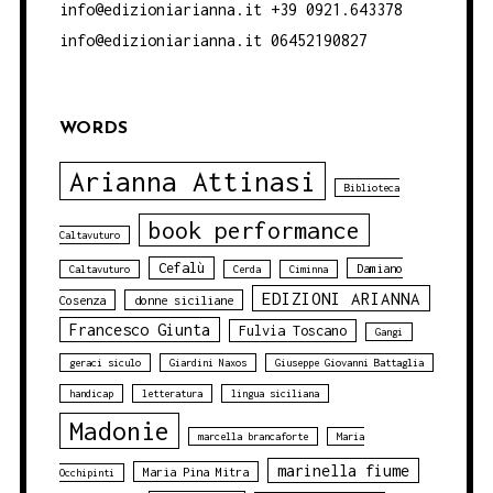
info@edizioniarianna.it +39 0921.643378
info@edizioniarianna.it 06452190827
WORDS
Arianna Attinasi
Biblioteca
book performance
Caltavuturo
Cefalù
Damiano
Caltavuturo
Cerda
Ciminna
EDIZIONI ARIANNA
Cosenza
donne siciliane
Francesco Giunta
Fulvia Toscano
Gangi
geraci siculo
Giardini Naxos
Giuseppe Giovanni Battaglia
handicap
letteratura
lingua siciliana
Madonie
marcella brancaforte
Maria
marinella fiume
Maria Pina Mitra
Occhipinti