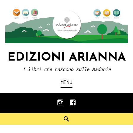
Skip
to
content
EDIZIONI ARIANNA
I libri che nascono sulle Madonie
MENU
instagram
facebook
Search