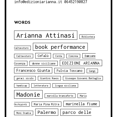
info@edizioniarianna.it 06452190827
WORDS
Arianna Attinasi
Biblioteca
book performance
Caltavuturo
Cefalù
Damiano
Caltavuturo
Cerda
Ciminna
EDIZIONI ARIANNA
Cosenza
donne siciliane
Francesco Giunta
Fulvia Toscano
Gangi
geraci siculo
Giardini Naxos
Giuseppe Giovanni Battaglia
handicap
letteratura
lingua siciliana
Madonie
marcella brancaforte
Maria
marinella fiume
Maria Pina Mitra
Occhipinti
Palermo
parco delle
Moni Ovadia