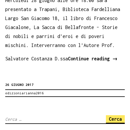
Mercoledì 28 giugno alle ore 18.00 sarà
presentato a Trapani, Biblioteca Fardelliana
Largo San Giacomo 18, il libro di Francesco
Giacalone, La Sacca di Bellafronte – Storie
di nobili e parrini d’eroi e di poveri
mischini. Interverranno con l’Autore Prof.
La
Salvatore Costanza D.ssa
Continue reading
→
sacca
di
26 GIUGNO 2017
Bellaf
edizioniarianna2016
di
France
Giacal
Ricerca
Trapan
per: