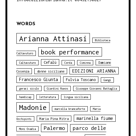
WORDS
Arianna Attinasi
Biblioteca
book performance
Caltavuturo
Cefalù
Damiano
Caltavuturo
Cerda
Ciminna
EDIZIONI ARIANNA
Cosenza
donne siciliane
Francesco Giunta
Fulvia Toscano
Gangi
geraci siculo
Giardini Naxos
Giuseppe Giovanni Battaglia
handicap
letteratura
lingua siciliana
Madonie
marcella brancaforte
Maria
marinella fiume
Maria Pina Mitra
Occhipinti
Palermo
parco delle
Moni Ovadia