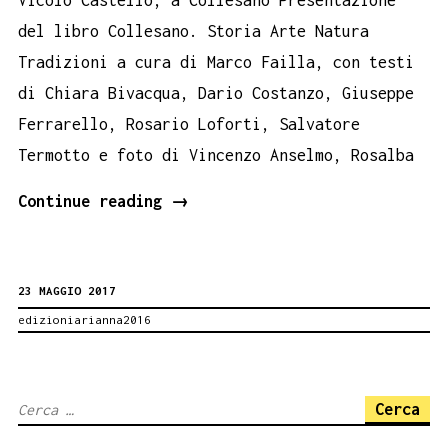
del libro Collesano. Storia Arte Natura
Tradizioni a cura di Marco Failla, con testi
di Chiara Bivacqua, Dario Costanzo, Giuseppe
Ferrarello, Rosario Loforti, Salvatore
Termotto e foto di Vincenzo Anselmo, Rosalba
Collesano
Continue reading
→
Book
Performance
23 MAGGIO 2017
25
edizioniarianna2016
maggio
Ricerca
per: