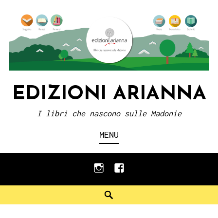
Skip
to
content
EDIZIONI ARIANNA
I libri che nascono sulle Madonie
MENU
instagram
facebook
Search