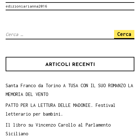
edizioniarianna2016
MARI
ROSA
CAMM
Ricerca
E
per:
DAMI
MACA
ARTICOLI RECENTI
GANG
5
AGOS
Santa Franco da Torino A TUSA CON IL SUO ROMANZO LA
MEMORIA DEL VENTO
ORE
18:3
PATTO PER LA LETTURA DELLE MADONIE. Festival
letterario per bambini.
Il libro su Vincenzo Carollo al Parlamento
Siciliano