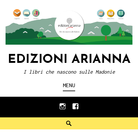
Skip
to
content
EDIZIONI ARIANNA
I libri che nascono sulle Madonie
MENU
instagram
facebook
Search