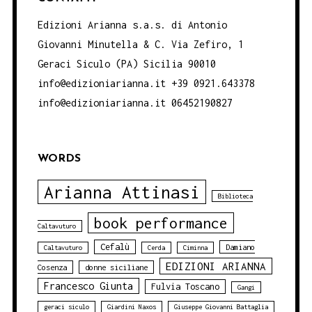
Edizioni Arianna s.a.s. di Antonio
Giovanni Minutella & C. Via Zefiro, 1
Geraci Siculo (PA) Sicilia 90010
info@edizioniarianna.it +39 0921.643378
info@edizioniarianna.it 06452190827
WORDS
Arianna Attinasi
Biblioteca
book performance
Caltavuturo
Cefalù
Damiano
Caltavuturo
Cerda
Ciminna
EDIZIONI ARIANNA
Cosenza
donne siciliane
Francesco Giunta
Fulvia Toscano
Gangi
geraci siculo
Giardini Naxos
Giuseppe Giovanni Battaglia