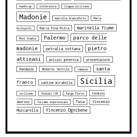
handicap
letteratura
lingua siciliana
Madonie
marcella brancaforte
Maria
marinella fiume
Maria Pina Mitra
Occhipinti
Palermo
parco delle
Moni Ovadia
pietro
madonie
petralia sottana
attinasi
polizzi generosa
presentazione
santa
Randazzo
Roberto Sottile
romanzo
Sicilia
franco
santino mirabella
termini
siciliano
Statale 120
Targa Florio
Tusa
Vincenzo
imerese
Turismo esperenziale
Vincenzo Ognibene
Muscarella