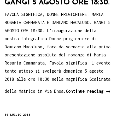
GANGI 5 AGOSTO ORE 18:30.
FAVOLA SIGNIFICA, DONNE PRIGIONIERE. MARIA
ROSARIA CAMMARATA E DAMIANO MACALUSO. GANGI 5
AGOSTO ORE 18:30. L’inaugurazione della
mostra fotografica Donne prigioniere di
Damiano Macaluso, farà da scenario alla prima
presentazione assoluta del romanzo di Maria
Rosaria Cammarata, Favola significa. L’evento
tanto atteso si svolgerà domenica 5 agosto
2018 alle ore 18:30 nella magnifica Scalinata
FAVO
della Matrice in Via Enea.
Continue reading
→
SIGN
DONN
30 LUGLIO 2018
PRIG