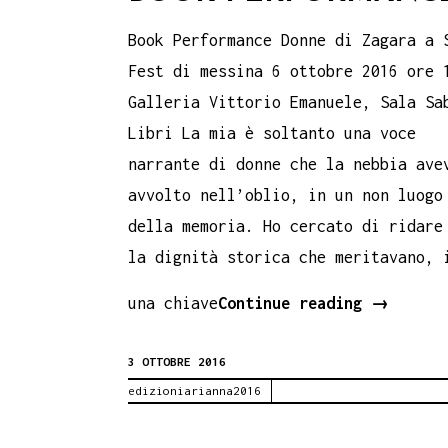
Book Performance Donne di Zagara a 
Fest di messina 6 ottobre 2016 ore 
Galleria Vittorio Emanuele, Sala Sa
Libri La mia è soltanto una voce
narrante di donne che la nebbia ave
avvolto nell’oblio, in un non luogo
della memoria. Ho cercato di ridare
la dignità storica che meritavano, 
Donne
una chiave
Continue reading
→
di
3 OTTOBRE 2016
Zagara
edizioniarianna2016
–
Book