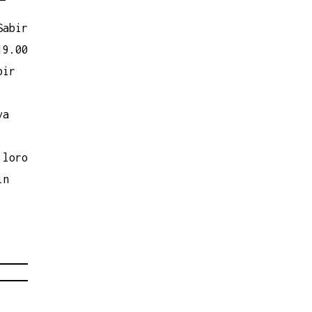
Sabir
19.00
bir
va
 loro
in