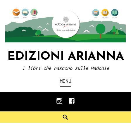
Skip
to
content
EDIZIONI ARIANNA
I libri che nascono sulle Madonie
MENU
instagram
facebook
Search