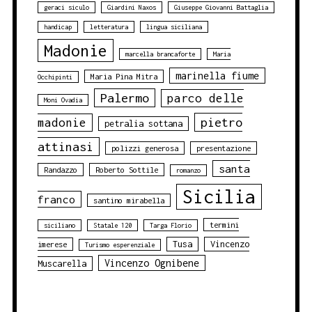
geraci siculo
Giardini Naxos
Giuseppe Giovanni Battaglia
handicap
letteratura
lingua siciliana
Madonie
marcella brancaforte
Maria
marinella fiume
Maria Pina Mitra
Occhipinti
Palermo
parco delle
Moni Ovadia
pietro
madonie
petralia sottana
attinasi
polizzi generosa
presentazione
santa
Randazzo
Roberto Sottile
romanzo
Sicilia
franco
santino mirabella
termini
siciliano
Statale 120
Targa Florio
Tusa
Vincenzo
imerese
Turismo esperenziale
Vincenzo Ognibene
Muscarella