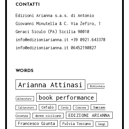
CONTATTI
Edizioni Arianna s.a.s. di Antonio
Giovanni Minutella & C. Via Zefiro, 1
Geraci Siculo (PA) Sicilia 90010
info@edizioniarianna.it +39 0921.643378
info@edizioniarianna.it 06452190827
WORDS
Arianna Attinasi
Biblioteca
book performance
Caltavuturo
Cefalù
Damiano
Caltavuturo
Cerda
Ciminna
EDIZIONI ARIANNA
Cosenza
donne siciliane
Francesco Giunta
Fulvia Toscano
Gangi