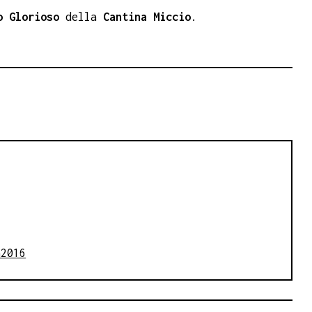
o Glorioso
della
Cantina Miccio
.
a2016