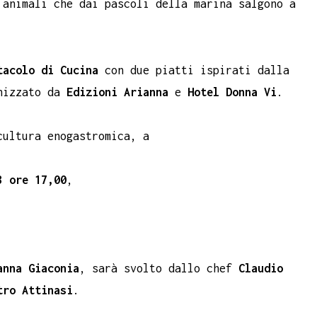
 animali che dai pascoli della marina salgono a
tacolo di Cucina
con due piatti ispirati dalla
nizzato da
Edizioni Arianna
e
Hotel Donna Vi
.
cultura enogastromica, a
3 ore 17,00
,
anna Giaconia
, sarà svolto dallo chef
Claudio
tro Attinasi
.