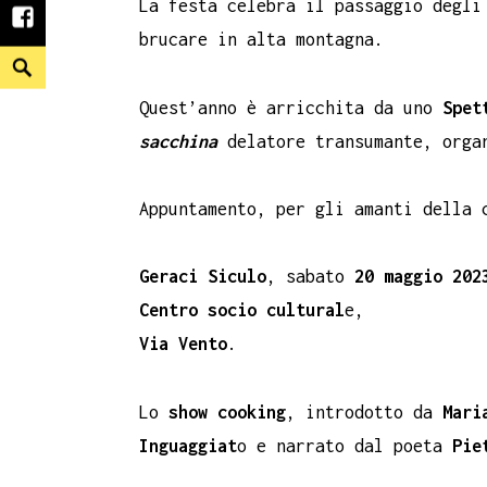
La festa celebra il passaggio degli
facebook
brucare in alta montagna.
Search
Quest’anno è arricchita da uno
Spet
sacchina
delatore transumante, orga
Appuntamento, per gli amanti della 
Geraci Siculo
, sabato
20 maggio
202
Centro socio cultural
e,
Via Vento
.
Lo
show cooking
, introdotto da
Mari
Inguaggiat
o e narrato dal poeta
Pie