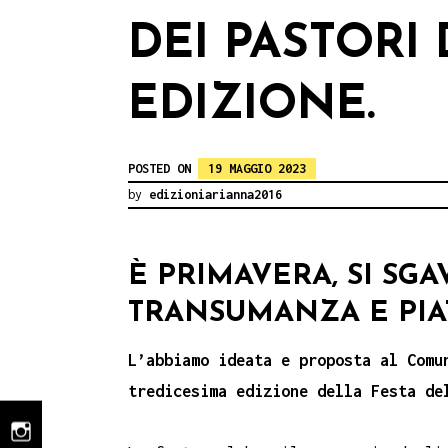
DEI PASTORI D
EDIZIONE.
POSTED ON
19 MAGGIO 2023
by
edizioniarianna2016
È PRIMAVERA, SI SG
TRANSUMANZA E PIATT
L’abbiamo ideata e proposta al Comu
tredicesima edizione della Festa de
instagram