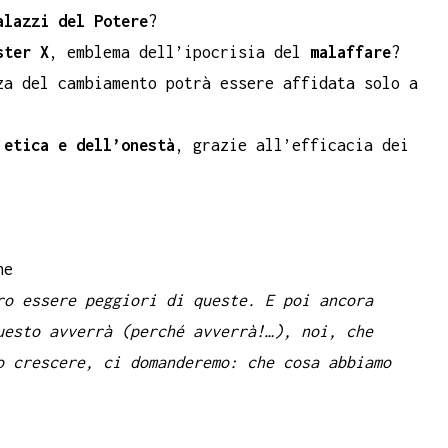
alazzi del Potere
?
ster X
, emblema dell’ipocrisia del
malaffare
?
za del cambiamento potrà essere affidata solo a
’
etica e dell’onestà
, grazie all’efficacia dei
he
ro essere
peggiori di queste. E poi ancora
uesto avverrà (perché avverrà!…), noi, che
o crescere, ci domanderemo:
che cosa abbiamo