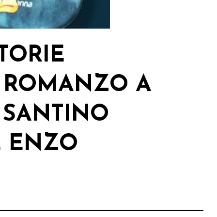
STORIE
”, ROMANZO A
I SANTINO
E ENZO