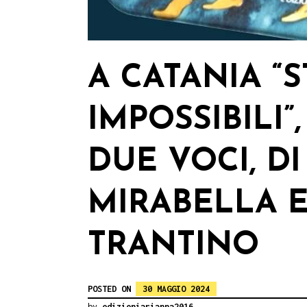
A CATANIA “
IMPOSSIBILI
DUE VOCI, D
MIRABELLA 
TRANTINO
POSTED ON
30 MAGGIO 2024
by
edizioniarianna2016