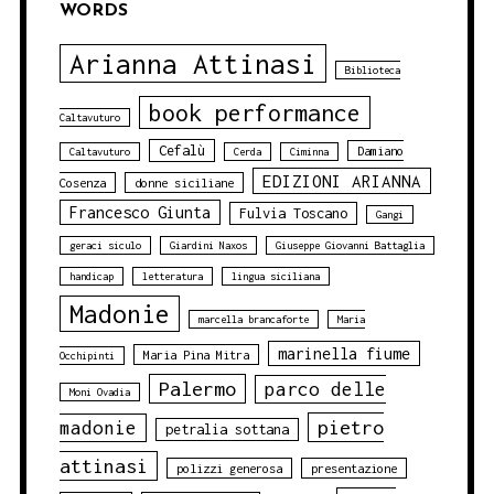
WORDS
Arianna Attinasi
Biblioteca
book performance
Caltavuturo
Cefalù
Damiano
Caltavuturo
Cerda
Ciminna
EDIZIONI ARIANNA
Cosenza
donne siciliane
Francesco Giunta
Fulvia Toscano
Gangi
geraci siculo
Giardini Naxos
Giuseppe Giovanni Battaglia
handicap
letteratura
lingua siciliana
Madonie
marcella brancaforte
Maria
marinella fiume
Maria Pina Mitra
Occhipinti
Palermo
parco delle
Moni Ovadia
pietro
madonie
petralia sottana
attinasi
polizzi generosa
presentazione