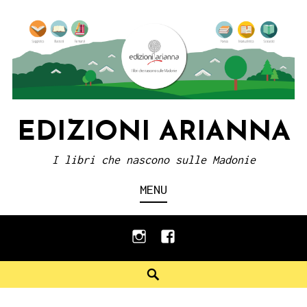
Skip
to
content
EDIZIONI ARIANNA
I libri che nascono sulle Madonie
MENU
instagram
facebook
Search