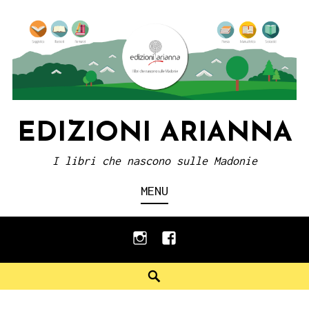
Skip
to
content
EDIZIONI ARIANNA
I libri che nascono sulle Madonie
MENU
instagram
facebook
Search