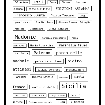
Cefalù
Damiano
Caltavuturo
Cerda
Ciminna
EDIZIONI ARIANNA
Cosenza
donne siciliane
Francesco Giunta
Fulvia Toscano
Gangi
geraci siculo
Giardini Naxos
Giuseppe Giovanni Battaglia
handicap
letteratura
lingua siciliana
Madonie
marcella brancaforte
Maria
marinella fiume
Maria Pina Mitra
Occhipinti
Palermo
parco delle
Moni Ovadia
pietro
madonie
petralia sottana
attinasi
polizzi generosa
presentazione
santa
Randazzo
Roberto Sottile
romanzo
Sicilia
franco
santino mirabella
termini
siciliano
Statale 120
Targa Florio
Tusa
Vincenzo
imerese
Turismo esperenziale