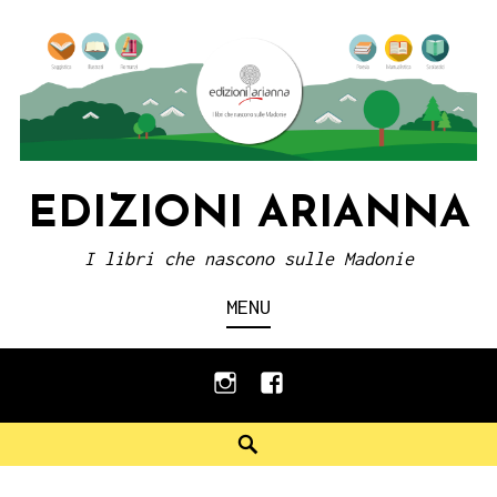
Skip
to
content
EDIZIONI ARIANNA
I libri che nascono sulle Madonie
MENU
instagram
facebook
Search