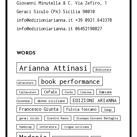
Giovanni Minutella & C. Via Zefiro, 1
Geraci Siculo (PA) Sicilia 90010
info@edizioniarianna.it +39 0921.643378
info@edizioniarianna.it 06452190827
WORDS
Arianna Attinasi
Biblioteca
book performance
Caltavuturo
Cefalù
Damiano
Caltavuturo
Cerda
Ciminna
EDIZIONI ARIANNA
Cosenza
donne siciliane
Francesco Giunta
Fulvia Toscano
Gangi
geraci siculo
Giardini Naxos
Giuseppe Giovanni Battaglia
handicap
letteratura
lingua siciliana