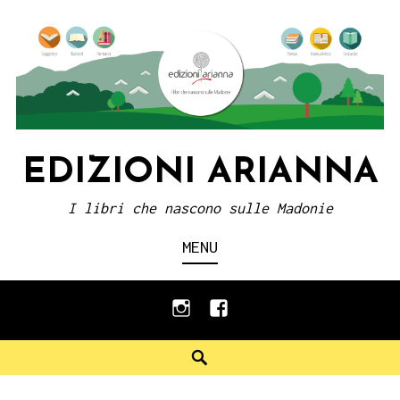
Skip
to
content
EDIZIONI ARIANNA
I libri che nascono sulle Madonie
MENU
instagram
facebook
Search