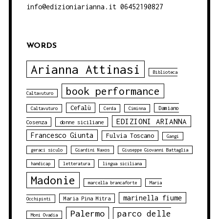
info@edizioniarianna.it 06452190827
WORDS
Arianna Attinasi
Biblioteca
book performance
Caltavuturo
Cefalù
Damiano
Caltavuturo
Cerda
Ciminna
EDIZIONI ARIANNA
Cosenza
donne siciliane
Francesco Giunta
Fulvia Toscano
Gangi
geraci siculo
Giardini Naxos
Giuseppe Giovanni Battaglia
handicap
letteratura
lingua siciliana
Madonie
marcella brancaforte
Maria
marinella fiume
Maria Pina Mitra
Occhipinti
Palermo
parco delle
Moni Ovadia