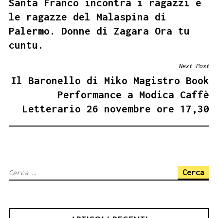
Santa Franco incontra i ragazzi e
ARTICOLI
le ragazze del Malaspina di
Palermo. Donne di Zagara Ora tu
cuntu.
Next Post
Il Baronello di Miko Magistro Book
Performance a Modica Caffè
Letterario 26 novembre ore 17,30
Ricerca
per: