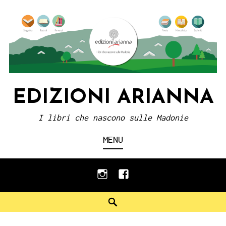
Skip
to
content
EDIZIONI ARIANNA
I libri che nascono sulle Madonie
MENU
instagram
facebook
Search