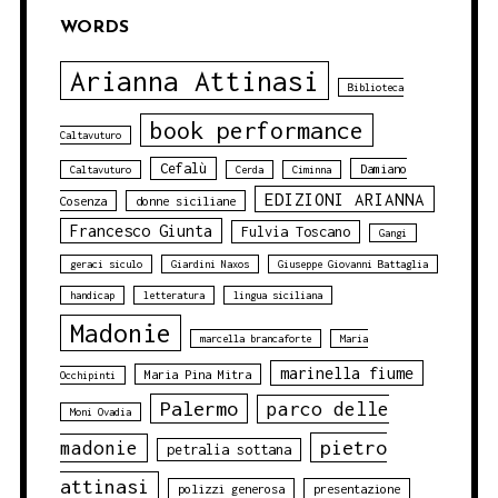
WORDS
Arianna Attinasi
Biblioteca
book performance
Caltavuturo
Cefalù
Damiano
Caltavuturo
Cerda
Ciminna
EDIZIONI ARIANNA
Cosenza
donne siciliane
Francesco Giunta
Fulvia Toscano
Gangi
geraci siculo
Giardini Naxos
Giuseppe Giovanni Battaglia
handicap
letteratura
lingua siciliana
Madonie
marcella brancaforte
Maria
marinella fiume
Maria Pina Mitra
Occhipinti
Palermo
parco delle
Moni Ovadia
pietro
madonie
petralia sottana
attinasi
polizzi generosa
presentazione