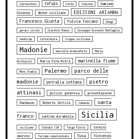
Cefalù
Damiano
Caltavuturo
Cerda
Ciminna
EDIZIONI ARIANNA
Cosenza
donne siciliane
Francesco Giunta
Fulvia Toscano
Gangi
geraci siculo
Giardini Naxos
Giuseppe Giovanni Battaglia
handicap
letteratura
lingua siciliana
Madonie
marcella brancaforte
Maria
marinella fiume
Maria Pina Mitra
Occhipinti
Palermo
parco delle
Moni Ovadia
pietro
madonie
petralia sottana
attinasi
polizzi generosa
presentazione
santa
Randazzo
Roberto Sottile
romanzo
Sicilia
franco
santino mirabella
termini
siciliano
Statale 120
Targa Florio
Tusa
Vincenzo
imerese
Turismo esperenziale