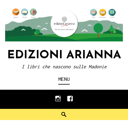
Skip
to
content
EDIZIONI ARIANNA
I libri che nascono sulle Madonie
MENU
instagram
facebook
Search