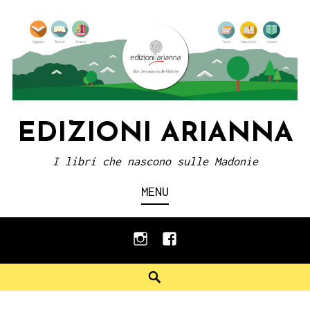
Skip
to
content
EDIZIONI ARIANNA
I libri che nascono sulle Madonie
MENU
instagram
facebook
Search