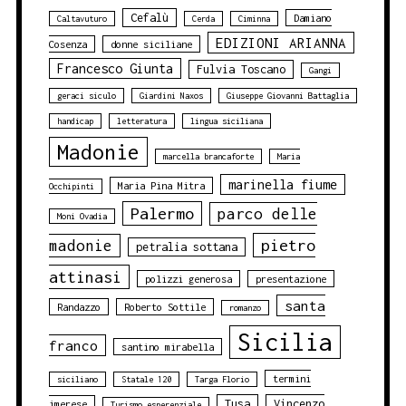
Cefalù
Damiano
Caltavuturo
Cerda
Ciminna
EDIZIONI ARIANNA
Cosenza
donne siciliane
Francesco Giunta
Fulvia Toscano
Gangi
geraci siculo
Giardini Naxos
Giuseppe Giovanni Battaglia
handicap
letteratura
lingua siciliana
Madonie
marcella brancaforte
Maria
marinella fiume
Maria Pina Mitra
Occhipinti
Palermo
parco delle
Moni Ovadia
pietro
madonie
petralia sottana
attinasi
polizzi generosa
presentazione
santa
Randazzo
Roberto Sottile
romanzo
Sicilia
franco
santino mirabella
termini
siciliano
Statale 120
Targa Florio
Tusa
Vincenzo
imerese
Turismo esperenziale