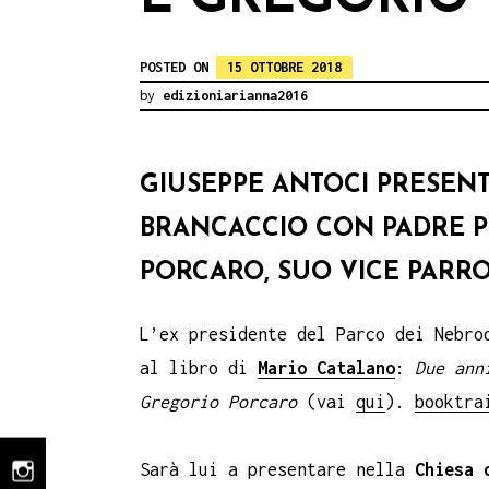
POSTED ON
15 OTTOBRE 2018
by
edizioniarianna2016
GIUSEPPE ANTOCI PRESENT
BRANCACCIO CON PADRE PU
PORCARO, SUO VICE PARRO
L’ex presidente del Parco dei Nebr
al libro di
Mario Catalano
:
Due ann
Gregorio Porcaro
(vai
qui
).
booktra
Sarà lui a presentare nella
Chiesa 
instagram