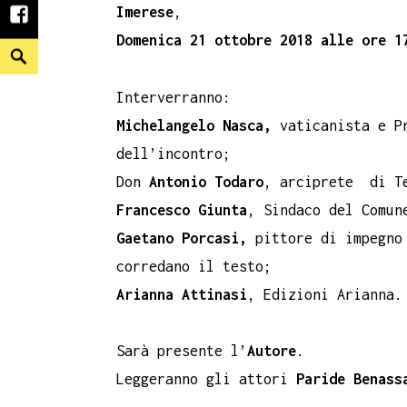
Imerese
,
facebook
Domenica 21 ottobre 2018 alle ore 
Search
Interverranno:
Michelangelo Nasca,
vaticanista e P
dell’incontro;
Don
Antonio Todaro
, arciprete di Te
Francesco Giunta
, Sindaco del Comun
Gaetano Porcasi,
pittore di impegno 
corredano il testo;
Arianna Attinasi
, Edizioni Arianna.
Sarà presente l’
Autore
.
Leggeranno gli attori
Paride Benass