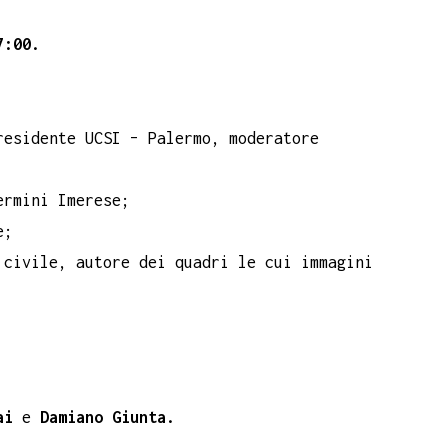
17:00.
residente UCSI – Palermo, moderatore
rmini Imerese;
e;
civile, autore dei quadri le cui immagini
ai
e
Damiano Giunta.