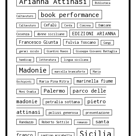
Arianna Attinasi
Biblioteca
book performance
Caltavuturo
Cefalù
Damiano
Caltavuturo
Cerda
Ciminna
EDIZIONI ARIANNA
Cosenza
donne siciliane
Francesco Giunta
Fulvia Toscano
Gangi
geraci siculo
Giardini Naxos
Giuseppe Giovanni Battaglia
handicap
letteratura
lingua siciliana
Madonie
marcella brancaforte
Maria
marinella fiume
Maria Pina Mitra
Occhipinti
Palermo
parco delle
Moni Ovadia
pietro
madonie
petralia sottana
attinasi
polizzi generosa
presentazione
santa
Randazzo
Roberto Sottile
romanzo
Sicilia
franco
santino mirabella