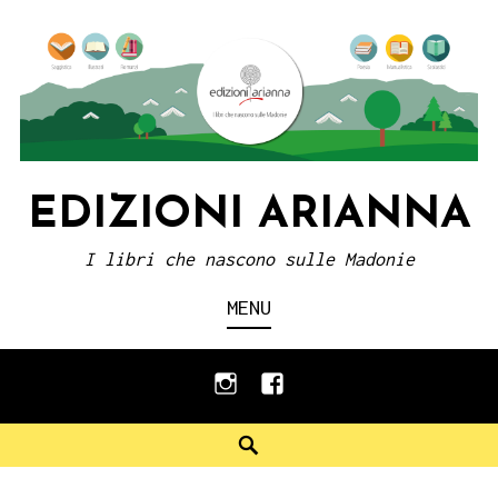
Skip
to
content
EDIZIONI ARIANNA
I libri che nascono sulle Madonie
MENU
instagram
facebook
Search