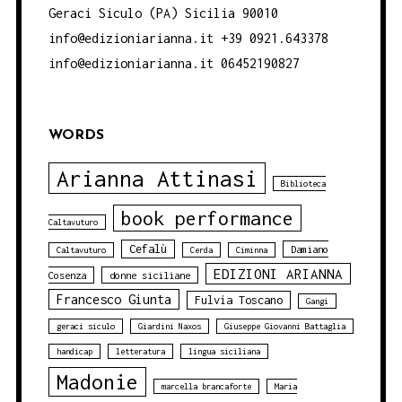
Geraci Siculo (PA) Sicilia 90010
info@edizioniarianna.it +39 0921.643378
info@edizioniarianna.it 06452190827
WORDS
Arianna Attinasi
Biblioteca
book performance
Caltavuturo
Cefalù
Damiano
Caltavuturo
Cerda
Ciminna
EDIZIONI ARIANNA
Cosenza
donne siciliane
Francesco Giunta
Fulvia Toscano
Gangi
geraci siculo
Giardini Naxos
Giuseppe Giovanni Battaglia
handicap
letteratura
lingua siciliana
Madonie
marcella brancaforte
Maria