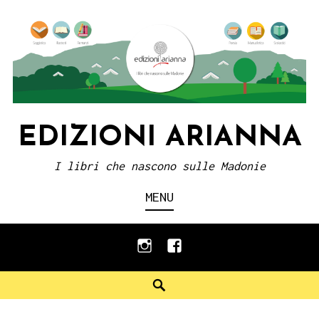
Skip
to
content
EDIZIONI ARIANNA
I libri che nascono sulle Madonie
MENU
instagram
facebook
Search